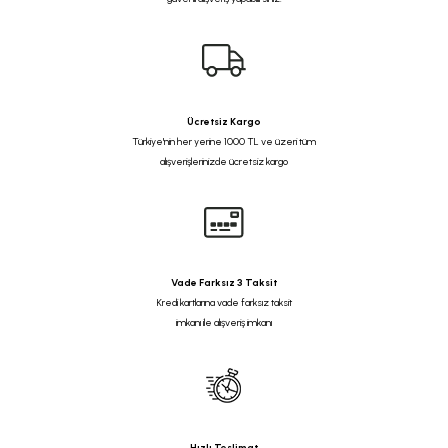
Ücretsiz Kargo
Türkiye'nin her yerine 1000 TL ve üzeri tüm
alışverişlerinizde ücretsiz kargo
Vade Farksız 3 Taksit
Kredi kartlarına vade farksız taksit
imkanı ile alışveriş imkanı
Hızlı Teslimat