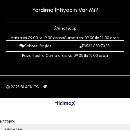
Üyelik Sözleşmesi
Sepetim
Kadın
Yardıma İhtiyacın Var Mı?
Gizlilik ve Güvenlik Politikası
Destek Taleplerim
Erkek
Ödeme ve Teslimat Koşulları
Yardım
Whatsapp
Çocuk
İptal ve İade Koşulları
Hafta içi 09:00 ile 19:00 arası
Cumartesi 09:00 ile 14:00 arası
İndirim
İletişim
Sohbeti Başlat
0532 583 73 38
Pazartesi ile Cuma arası ve 09:00 ile 19:00 arası
© 2025 BLACK ONLINE
11187748941