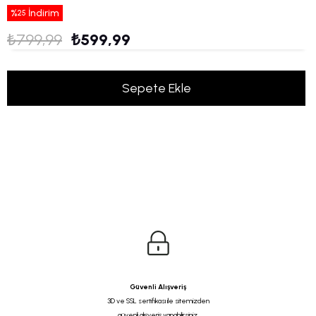
%
İndirim
25
₺799,99
₺599,99
Güvenli Alışveriş
3D ve SSL sertifikası ile sitemizden
güvenli alışveriş yapabilirsiniz.