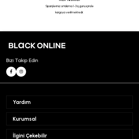
Siparişleriniz ortalama 1-3 iş günü içinde
kargoya verilmektedir.
Bizi Takip Edin
Yardım
Sipariş Takibi
Kurumsal
Hesabım
Mesafeli Satış Sözleşmesi
İlgini Çekebilir
Favorilerim