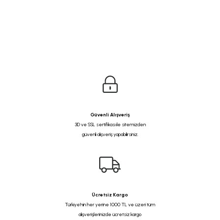
Güvenli Alışveriş
3D ve SSL sertifikası ile sitemizden
güvenli alışveriş yapabilirsiniz.
Ücretsiz Kargo
Türkiye'nin her yerine 1000 TL ve üzeri tüm
alışverişlerinizde ücretsiz kargo