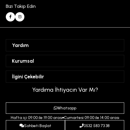
Bizi Takip Edin
Yardım
Sipariş Takibi
Kurumsal
Hesabım
Mesafeli Satış Sözleşmesi
İlgini Çekebilir
Favorilerim
Üyelik Sözleşmesi
Sepetim
Kadın
Yardıma İhtiyacın Var Mı?
Gizlilik ve Güvenlik Politikası
Destek Taleplerim
Erkek
Ödeme ve Teslimat Koşulları
Yardım
Whatsapp
Çocuk
İptal ve İade Koşulları
Hafta içi 09:00 ile 19:00 arası
Cumartesi 09:00 ile 14:00 arası
İndirim
İletişim
Sohbeti Başlat
0532 583 73 38