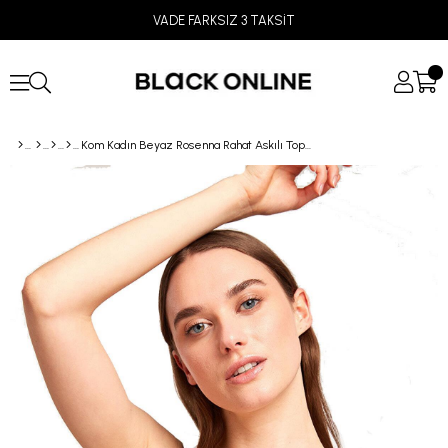
VADE FARKSIZ 3 TAKSİT
Kom Kadın Beyaz Rosenna Rahat Askılı Toparlayıcı Sütyen