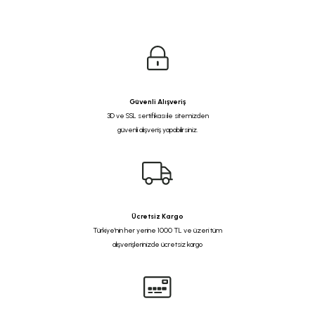
Güvenli Alışveriş
3D ve SSL sertifikası ile sitemizden
güvenli alışveriş yapabilirsiniz.
Ücretsiz Kargo
Türkiye'nin her yerine 1000 TL ve üzeri tüm
alışverişlerinizde ücretsiz kargo