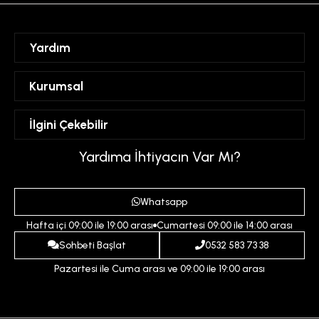
Yardım
Sipariş Takibi
Kurumsal
Hesabım
Mesafeli Satış Sözleşmesi
İlgini Çekebilir
Favorilerim
Üyelik Sözleşmesi
Sepetim
Kadın
Yardıma İhtiyacın Var Mı?
Gizlilik ve Güvenlik Politikası
Destek Taleplerim
Erkek
Ödeme ve Teslimat Koşulları
Yardım
Whatsapp
Çocuk
İptal ve İade Koşulları
Hafta içi 09:00 ile 19:00 arası
Cumartesi 09:00 ile 14:00 arası
İndirim
İletişim
Sohbeti Başlat
0532 583 73 38
Pazartesi ile Cuma arası ve 09:00 ile 19:00 arası