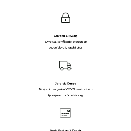
Güvenli Alışveriş
3D ve SSL sertifikası ile sitemizden
güvenli alışveriş yapabilirsiniz.
Ücretsiz Kargo
Türkiye'nin her yerine 1000 TL ve üzeri tüm
alışverişlerinizde ücretsiz kargo
Vade Farksız 3 Taksit