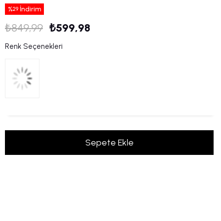
%
İndirim
29
₺849,99
₺599,98
Renk Seçenekleri