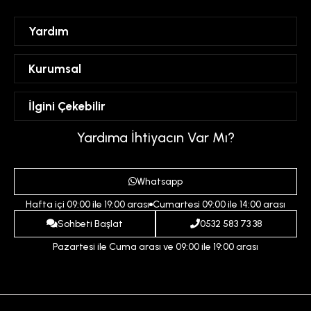
Yardım
Sipariş Takibi
Kurumsal
Hesabım
Mesafeli Satış Sözleşmesi
İlgini Çekebilir
Favorilerim
Üyelik Sözleşmesi
Sepetim
Kadın
Yardıma İhtiyacın Var Mı?
Gizlilik ve Güvenlik Politikası
Destek Taleplerim
Erkek
Ödeme ve Teslimat Koşulları
Yardım
Whatsapp
Çocuk
İptal ve İade Koşulları
Hafta içi 09:00 ile 19:00 arası
Cumartesi 09:00 ile 14:00 arası
İndirim
İletişim
Sohbeti Başlat
0532 583 73 38
Pazartesi ile Cuma arası ve 09:00 ile 19:00 arası