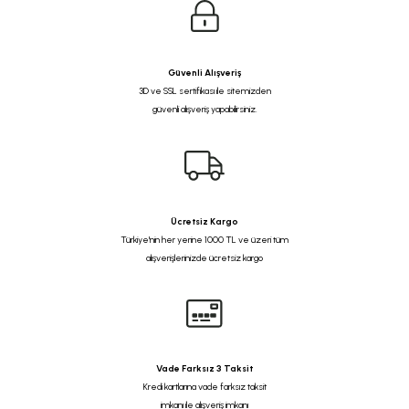
Güvenli Alışveriş
3D ve SSL sertifikası ile sitemizden
güvenli alışveriş yapabilirsiniz.
Ücretsiz Kargo
Türkiye'nin her yerine 1000 TL ve üzeri tüm
alışverişlerinizde ücretsiz kargo
Vade Farksız 3 Taksit
Kredi kartlarına vade farksız taksit
imkanı ile alışveriş imkanı