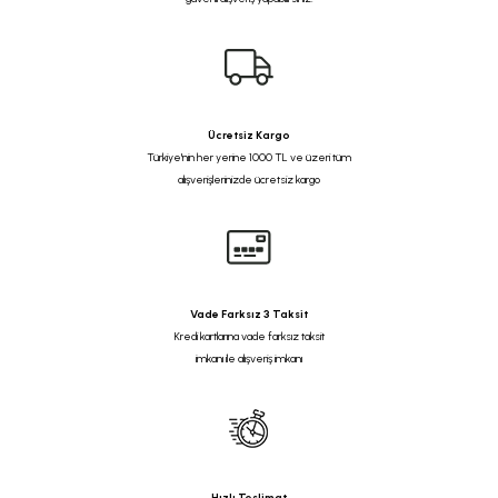
Ücretsiz Kargo
Türkiye'nin her yerine 1000 TL ve üzeri tüm
alışverişlerinizde ücretsiz kargo
Vade Farksız 3 Taksit
Kredi kartlarına vade farksız taksit
imkanı ile alışveriş imkanı
Hızlı Teslimat