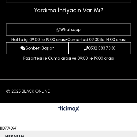
Üyelik Sözleşmesi
Sepetim
Kadın
Yardıma İhtiyacın Var Mı?
Gizlilik ve Güvenlik Politikası
Destek Taleplerim
Erkek
Ödeme ve Teslimat Koşulları
Yardım
Whatsapp
Çocuk
İptal ve İade Koşulları
Hafta içi 09:00 ile 19:00 arası
Cumartesi 09:00 ile 14:00 arası
İndirim
İletişim
Sohbeti Başlat
0532 583 73 38
Pazartesi ile Cuma arası ve 09:00 ile 19:00 arası
© 2025 BLACK ONLINE
11187748941
HESABIM