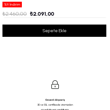
%
İndirim
15
₺2.460,00
₺2.091,00
Güvenli Alışveriş
3D ve SSL sertifikası ile sitemizden
güvenli alışveriş yapabilirsiniz.