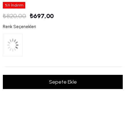
%
İndirim
15
₺820,00
₺697,00
Renk Seçenekleri