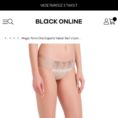
VADE FARKSIZ 3 TAKSİT
Magic Form Önü Güpürlü Yüksel Bel Vizon Külot 285