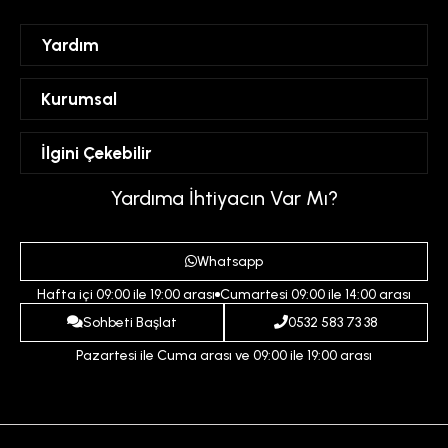
Yardım
Sipariş Takibi
Kurumsal
Hesabım
Mesafeli Satış Sözleşmesi
İlgini Çekebilir
Favorilerim
Üyelik Sözleşmesi
Sepetim
Kadın
Yardıma İhtiyacın Var Mı?
Gizlilik ve Güvenlik Politikası
Destek Taleplerim
Erkek
Ödeme ve Teslimat Koşulları
Yardım
Whatsapp
Çocuk
İptal ve İade Koşulları
Hafta içi 09:00 ile 19:00 arası
Cumartesi 09:00 ile 14:00 arası
İndirim
İletişim
Sohbeti Başlat
0532 583 73 38
Pazartesi ile Cuma arası ve 09:00 ile 19:00 arası