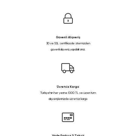
Güvenli Alışveriş
3D ve SSL sertifikası ile sitemizden
güvenli alışveriş yapabilirsiniz.
Ücretsiz Kargo
Türkiye'nin her yerine 1000 TL ve üzeri tüm
alışverişlerinizde ücretsiz kargo
Vade Farksız 3 Taksit