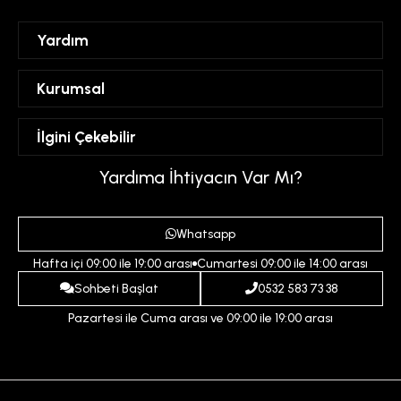
Yardım
Sipariş Takibi
Kurumsal
Hesabım
Mesafeli Satış Sözleşmesi
İlgini Çekebilir
Favorilerim
Üyelik Sözleşmesi
Sepetim
Kadın
Yardıma İhtiyacın Var Mı?
Gizlilik ve Güvenlik Politikası
Destek Taleplerim
Erkek
Ödeme ve Teslimat Koşulları
Yardım
Whatsapp
Çocuk
İptal ve İade Koşulları
Hafta içi 09:00 ile 19:00 arası
Cumartesi 09:00 ile 14:00 arası
İndirim
İletişim
Sohbeti Başlat
0532 583 73 38
Pazartesi ile Cuma arası ve 09:00 ile 19:00 arası