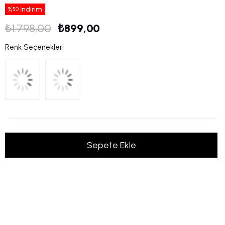
%
İndirim
50
₺1.798,00
₺899,00
Renk Seçenekleri