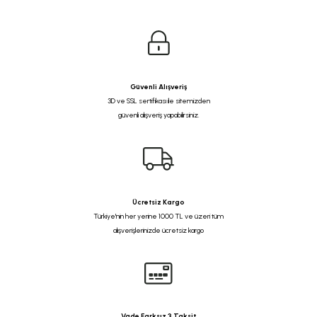
Güvenli Alışveriş
3D ve SSL sertifikası ile sitemizden
güvenli alışveriş yapabilirsiniz.
Ücretsiz Kargo
Türkiye'nin her yerine 1000 TL ve üzeri tüm
alışverişlerinizde ücretsiz kargo
Vade Farksız 3 Taksit