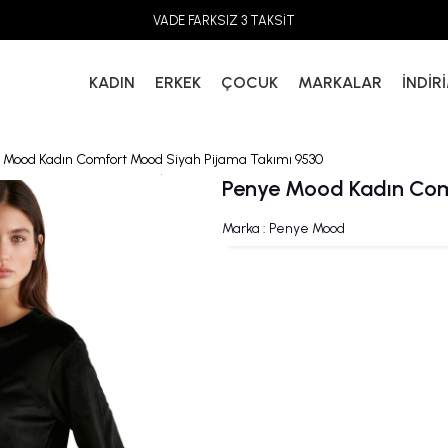
VADE FARKSIZ 3 TAKSİT
KADIN
ERKEK
ÇOCUK
MARKALAR
İNDİR
 Mood Kadın Comfort Mood Siyah Pijama Takımı 9530
Penye Mood Kadın Com
Marka
:
Penye Mood