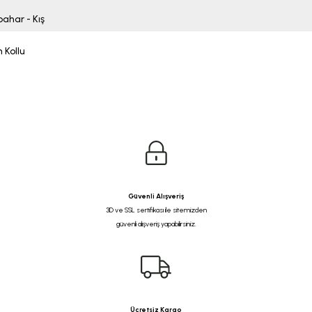
ahar - Kış
 Kollu
Güvenli Alışveriş
3D ve SSL sertifikası ile sitemizden
güvenli alışveriş yapabilirsiniz.
Ücretsiz Kargo