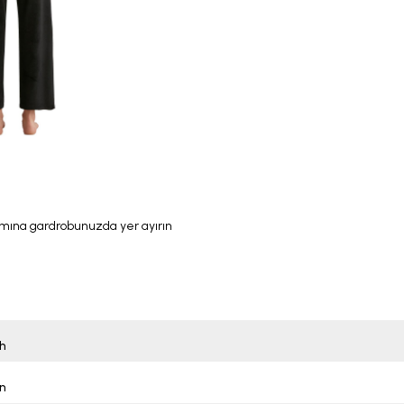
ımına gardrobunuzda yer ayırın
h
n