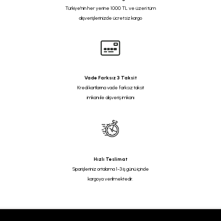
Türkiye'nin her yerine 1000 TL ve üzeri tüm
alışverişlerinizde ücretsiz kargo
Vade Farksız 3 Taksit
Kredi kartlarına vade farksız taksit
imkanı ile alışveriş imkanı
Hızlı Teslimat
Siparişleriniz ortalama 1-3 iş günü içinde
kargoya verilmektedir.