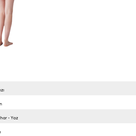
ızı
n
ahar - Yaz
ı