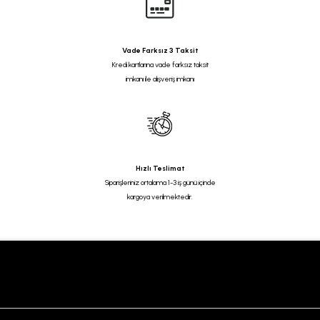
Vade Farksız 3 Taksit
Kredi kartlarına vade farksız taksit
imkanı ile alışveriş imkanı
Hızlı Teslimat
Siparişleriniz ortalama 1-3 iş günü içinde
kargoya verilmektedir.