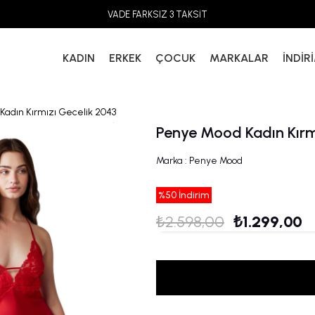
VADE FARKSIZ 3 TAKSİT
KADIN
ERKEK
ÇOCUK
MARKALAR
İNDİR
Kadın Kırmızı Gecelik 2043
Penye Mood Kadın Kırm
Marka
:
Penye Mood
%
50
İndirim
₺2.598,00
₺1.299,00