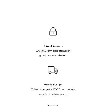
Güvenli Alışveriş
3D ve SSL sertifikası ile sitemizden
güvenli alışveriş yapabilirsiniz.
Ücretsiz Kargo
Türkiye'nin her yerine 1000 TL ve üzeri tüm
alışverişlerinizde ücretsiz kargo