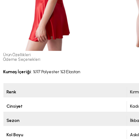
Ürün Özellikleri
Ödeme Seçenekleri
Kumaş İçeriği
: %97 Polyester %3 Elastan
Renk
Kırm
Cinsiyet
Kadı
Sezon
İlkb
Kol Boyu
Askıl