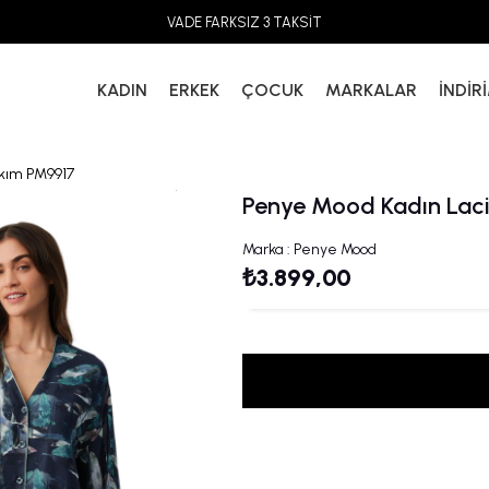
VADE FARKSIZ 3 TAKSİT
KADIN
ERKEK
ÇOCUK
MARKALAR
İNDİR
akım PM9917
Penye Mood Kadın Lac
Marka
:
Penye Mood
₺3.899,00