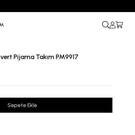
İM
ivert Pijama Takım PM9917