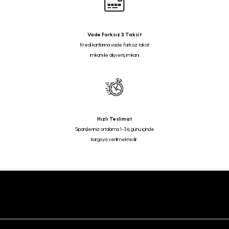
Vade Farksız 3 Taksit
Kredi kartlarına vade farksız taksit
imkanı ile alışveriş imkanı
Hızlı Teslimat
Siparişleriniz ortalama 1-3 iş günü içinde
kargoya verilmektedir.