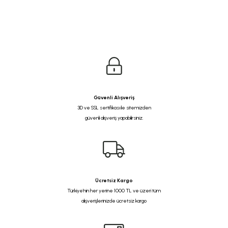
Güvenli Alışveriş
3D ve SSL sertifikası ile sitemizden
güvenli alışveriş yapabilirsiniz.
Ücretsiz Kargo
Türkiye'nin her yerine 1000 TL ve üzeri tüm
alışverişlerinizde ücretsiz kargo