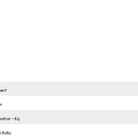
vert
n
ahar - Kış
 Kollu