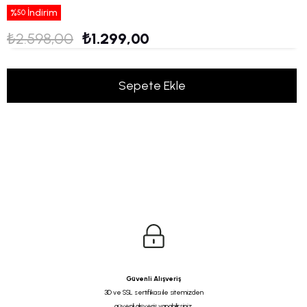
%
İndirim
50
₺2.598,00
₺1.299,00
Güvenli Alışveriş
3D ve SSL sertifikası ile sitemizden
güvenli alışveriş yapabilirsiniz.