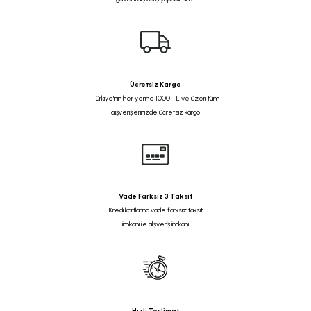
Ücretsiz Kargo
Türkiye'nin her yerine 1000 TL ve üzeri tüm
alışverişlerinizde ücretsiz kargo
Vade Farksız 3 Taksit
Kredi kartlarına vade farksız taksit
imkanı ile alışveriş imkanı
Hızlı Teslimat