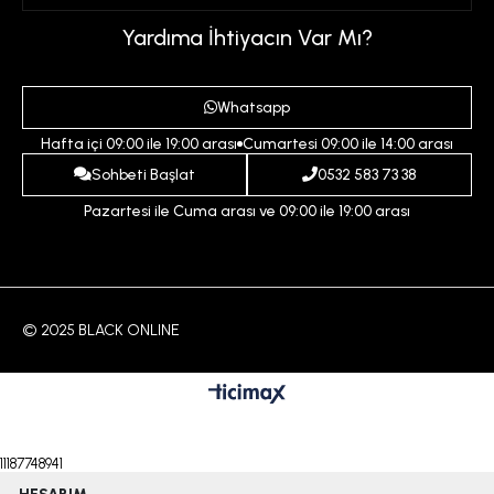
Üyelik Sözleşmesi
Sepetim
Kadın
Yardıma İhtiyacın Var Mı?
Gizlilik ve Güvenlik Politikası
Destek Taleplerim
Erkek
Ödeme ve Teslimat Koşulları
Yardım
Whatsapp
Çocuk
İptal ve İade Koşulları
Hafta içi 09:00 ile 19:00 arası
Cumartesi 09:00 ile 14:00 arası
İndirim
İletişim
Sohbeti Başlat
0532 583 73 38
Pazartesi ile Cuma arası ve 09:00 ile 19:00 arası
© 2025 BLACK ONLINE
11187748941