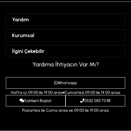
Yardım
Sipariş Takibi
Kurumsal
Hesabım
Mesafeli Satış Sözleşmesi
İlgini Çekebilir
Favorilerim
Üyelik Sözleşmesi
Sepetim
Kadın
Yardıma İhtiyacın Var Mı?
Gizlilik ve Güvenlik Politikası
Destek Taleplerim
Erkek
Ödeme ve Teslimat Koşulları
Yardım
Whatsapp
Çocuk
İptal ve İade Koşulları
Hafta içi 09:00 ile 19:00 arası
Cumartesi 09:00 ile 14:00 arası
İndirim
İletişim
Sohbeti Başlat
0532 583 73 38
Pazartesi ile Cuma arası ve 09:00 ile 19:00 arası