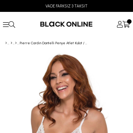
VADE FARKSIZ 3 TAKSİT
Pierre Cardin Dantelli Penye Atlet Külot / Kaşkorse Set 361