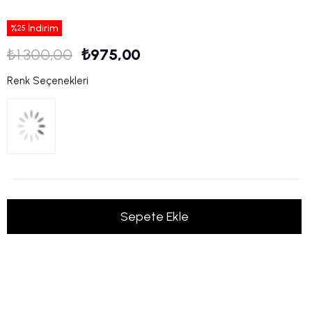
%
İndirim
25
₺1.300,00
₺975,00
Renk Seçenekleri