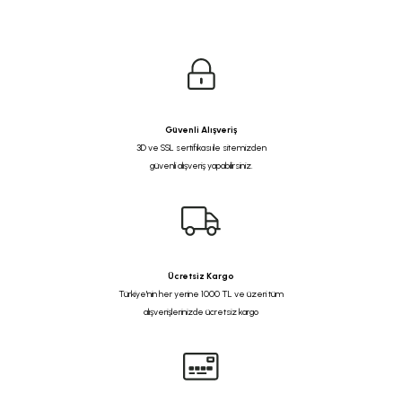
Güvenli Alışveriş
3D ve SSL sertifikası ile sitemizden
güvenli alışveriş yapabilirsiniz.
Ücretsiz Kargo
Türkiye'nin her yerine 1000 TL ve üzeri tüm
alışverişlerinizde ücretsiz kargo