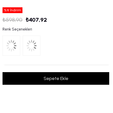
%
İndirim
32
₺598,90
₺407,92
Renk Seçenekleri