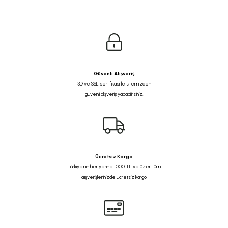
Güvenli Alışveriş
3D ve SSL sertifikası ile sitemizden
güvenli alışveriş yapabilirsiniz.
Ücretsiz Kargo
Türkiye'nin her yerine 1000 TL ve üzeri tüm
alışverişlerinizde ücretsiz kargo