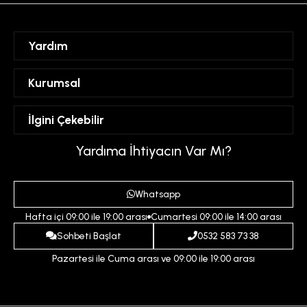
Yardım
Sipariş Takibi
Kurumsal
Hesabım
Mesafeli Satış Sözleşmesi
İlgini Çekebilir
Favorilerim
Üyelik Sözleşmesi
Sepetim
Kadın
Yardıma İhtiyacın Var Mı?
Gizlilik ve Güvenlik Politikası
Destek Taleplerim
Erkek
Ödeme ve Teslimat Koşulları
Yardım
Whatsapp
Çocuk
İptal ve İade Koşulları
Hafta içi 09:00 ile 19:00 arası
Cumartesi 09:00 ile 14:00 arası
İndirim
İletişim
Sohbeti Başlat
0532 583 73 38
Pazartesi ile Cuma arası ve 09:00 ile 19:00 arası