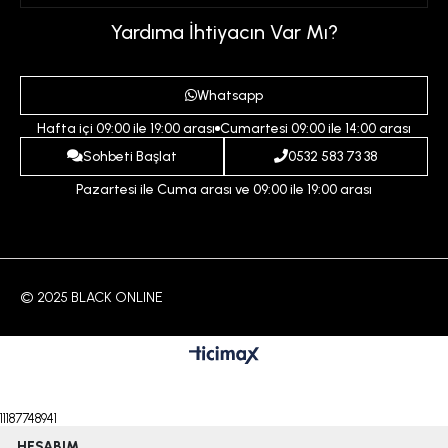
Üyelik Sözleşmesi
Sepetim
Kadın
Yardıma İhtiyacın Var Mı?
Gizlilik ve Güvenlik Politikası
Destek Taleplerim
Erkek
Ödeme ve Teslimat Koşulları
Yardım
Whatsapp
Çocuk
İptal ve İade Koşulları
Hafta içi 09:00 ile 19:00 arası
Cumartesi 09:00 ile 14:00 arası
İndirim
İletişim
Sohbeti Başlat
0532 583 73 38
Pazartesi ile Cuma arası ve 09:00 ile 19:00 arası
© 2025 BLACK ONLINE
11187748941
HESABIM