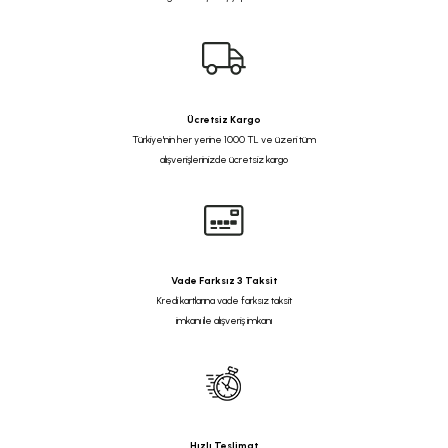
Ücretsiz Kargo
Türkiye'nin her yerine 1000 TL ve üzeri tüm
alışverişlerinizde ücretsiz kargo
Vade Farksız 3 Taksit
Kredi kartlarına vade farksız taksit
imkanı ile alışveriş imkanı
Hızlı Teslimat