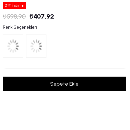
%
İndirim
32
₺598,90
₺407,92
Renk Seçenekleri