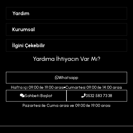
Yardım
Sipariş Takibi
Kurumsal
Hesabım
Mesafeli Satış Sözleşmesi
İlgini Çekebilir
Favorilerim
Üyelik Sözleşmesi
Sepetim
Kadın
Yardıma İhtiyacın Var Mı?
Gizlilik ve Güvenlik Politikası
Destek Taleplerim
Erkek
Ödeme ve Teslimat Koşulları
Yardım
Whatsapp
Çocuk
İptal ve İade Koşulları
Hafta içi 09:00 ile 19:00 arası
Cumartesi 09:00 ile 14:00 arası
İndirim
İletişim
Sohbeti Başlat
0532 583 73 38
Pazartesi ile Cuma arası ve 09:00 ile 19:00 arası