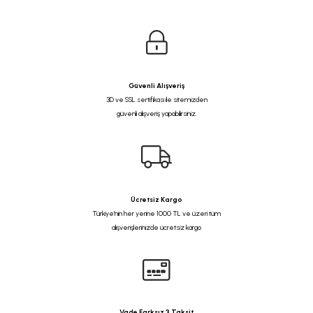
Güvenli Alışveriş
3D ve SSL sertifikası ile sitemizden
güvenli alışveriş yapabilirsiniz.
Ücretsiz Kargo
Türkiye'nin her yerine 1000 TL ve üzeri tüm
alışverişlerinizde ücretsiz kargo
Vade Farksız 3 Taksit