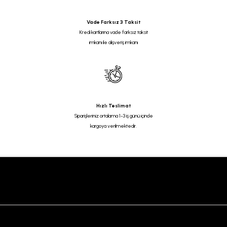
Vade Farksız 3 Taksit
Kredi kartlarına vade farksız taksit
imkanı ile alışveriş imkanı
Hızlı Teslimat
Siparişleriniz ortalama 1-3 iş günü içinde
kargoya verilmektedir.