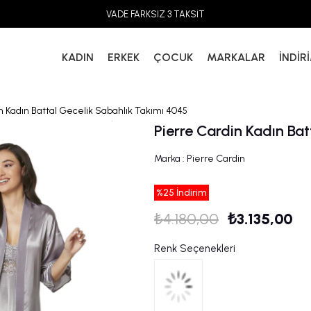
VADE FARKSIZ 3 TAKSİT
KADIN
ERKEK
ÇOCUK
MARKALAR
İNDİR
n Kadın Battal Gecelik Sabahlık Takımı 4045
Pierre Cardin Kadın Ba
Marka
:
Pierre Cardin
%
25
İndirim
₺4.180,00
₺3.135,00
Renk Seçenekleri