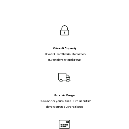
Güvenli Alışveriş
3D ve SSL sertifikası ile sitemizden
güvenli alışveriş yapabilirsiniz.
Ücretsiz Kargo
Türkiye'nin her yerine 1000 TL ve üzeri tüm
alışverişlerinizde ücretsiz kargo