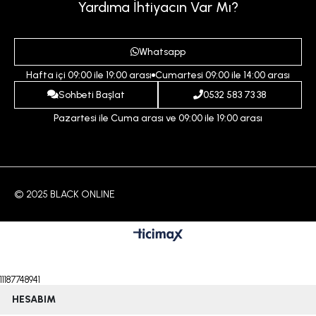
Sepetim
Kadın
Yardıma İhtiyacın Var Mı?
Gizlilik ve Güvenlik Politikası
Destek Taleplerim
Erkek
Ödeme ve Teslimat Koşulları
Yardım
Whatsapp
Çocuk
İptal ve İade Koşulları
Hafta içi 09:00 ile 19:00 arası
Cumartesi 09:00 ile 14:00 arası
İndirim
İletişim
Sohbeti Başlat
0532 583 73 38
Pazartesi ile Cuma arası ve 09:00 ile 19:00 arası
© 2025 BLACK ONLINE
11187748941
HESABIM