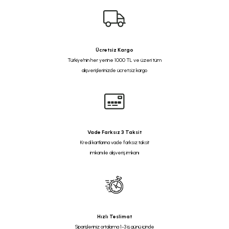
Ücretsiz Kargo
Türkiye'nin her yerine 1000 TL ve üzeri tüm
alışverişlerinizde ücretsiz kargo
Vade Farksız 3 Taksit
Kredi kartlarına vade farksız taksit
imkanı ile alışveriş imkanı
Hızlı Teslimat
Siparişleriniz ortalama 1-3 iş günü içinde