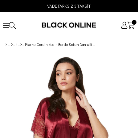
VADE FARKSIZ 3 TAKSİT
Pierre Cardin Kadın Bordo Saten Dantelli Gecelik Sabahlık Takımı 4438