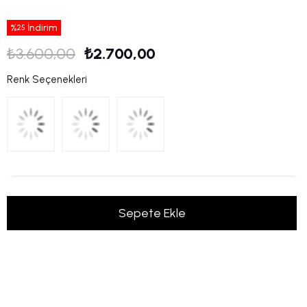
%
İndirim
25
₺3.600,00
₺2.700,00
Renk Seçenekleri