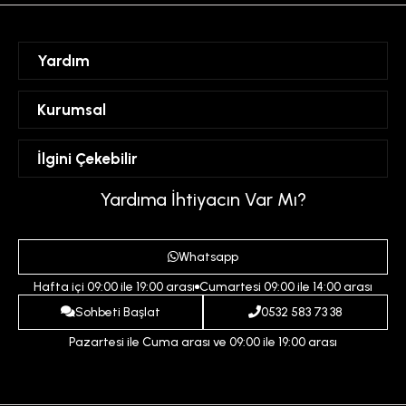
Yardım
Sipariş Takibi
Kurumsal
Hesabım
Mesafeli Satış Sözleşmesi
İlgini Çekebilir
Favorilerim
Üyelik Sözleşmesi
Sepetim
Kadın
Yardıma İhtiyacın Var Mı?
Gizlilik ve Güvenlik Politikası
Destek Taleplerim
Erkek
Ödeme ve Teslimat Koşulları
Yardım
Whatsapp
Çocuk
İptal ve İade Koşulları
Hafta içi 09:00 ile 19:00 arası
Cumartesi 09:00 ile 14:00 arası
İndirim
İletişim
Sohbeti Başlat
0532 583 73 38
Pazartesi ile Cuma arası ve 09:00 ile 19:00 arası