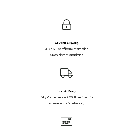
Güvenli Alışveriş
3D ve SSL sertifikası ile sitemizden
güvenli alışveriş yapabilirsiniz.
Ücretsiz Kargo
Türkiye'nin her yerine 1000 TL ve üzeri tüm
alışverişlerinizde ücretsiz kargo