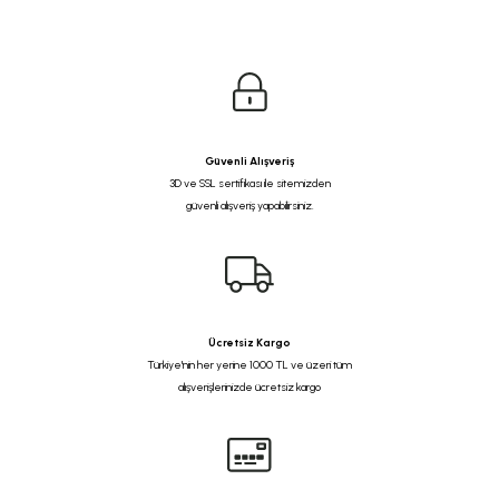
Güvenli Alışveriş
3D ve SSL sertifikası ile sitemizden
güvenli alışveriş yapabilirsiniz.
Ücretsiz Kargo
Türkiye'nin her yerine 1000 TL ve üzeri tüm
alışverişlerinizde ücretsiz kargo