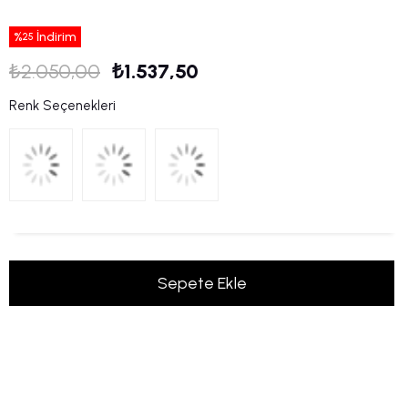
%
İndirim
25
₺2.050,00
₺1.537,50
Renk Seçenekleri