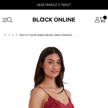
VADE FARKSIZ 3 TAKSİT
Pierre Cardin Kadın Bordo Saten Dantelli Pijama Şort Takım 430