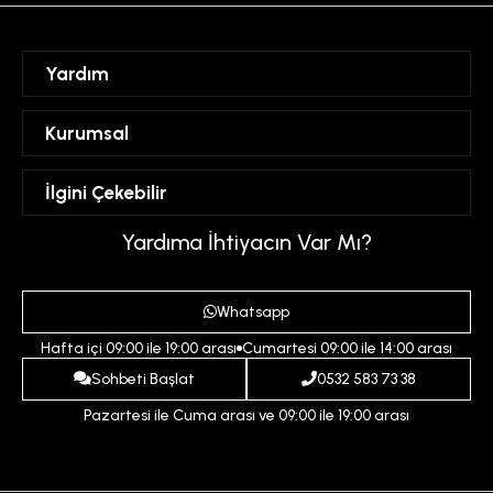
Yardım
Sipariş Takibi
Kurumsal
Hesabım
Mesafeli Satış Sözleşmesi
İlgini Çekebilir
Favorilerim
Üyelik Sözleşmesi
Sepetim
Kadın
Yardıma İhtiyacın Var Mı?
Gizlilik ve Güvenlik Politikası
Destek Taleplerim
Erkek
Ödeme ve Teslimat Koşulları
Yardım
Whatsapp
Çocuk
İptal ve İade Koşulları
Hafta içi 09:00 ile 19:00 arası
Cumartesi 09:00 ile 14:00 arası
İndirim
İletişim
Sohbeti Başlat
0532 583 73 38
Pazartesi ile Cuma arası ve 09:00 ile 19:00 arası