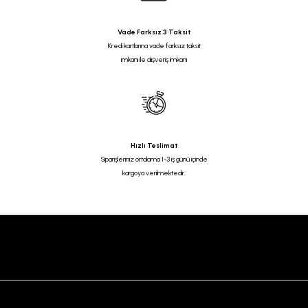
Vade Farksız 3 Taksit
Kredi kartlarına vade farksız taksit
imkanı ile alışveriş imkanı
Hızlı Teslimat
Siparişleriniz ortalama 1-3 iş günü içinde
kargoya verilmektedir.