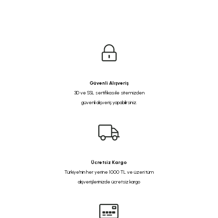
Güvenli Alışveriş
3D ve SSL sertifikası ile sitemizden
güvenli alışveriş yapabilirsiniz.
Ücretsiz Kargo
Türkiye'nin her yerine 1000 TL ve üzeri tüm
alışverişlerinizde ücretsiz kargo