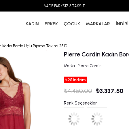
VADE FARKSIZ 3 TAKSİT
KADIN
ERKEK
ÇOCUK
MARKALAR
İNDİR
n Kadın Bordo Üçlü Pijama Takımı 2810
Pierre Cardin Kadın Bo
Marka
:
Pierre Cardin
%
25
İndirim
₺4.450,00
₺3.337,50
Renk Seçenekleri