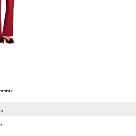
nmiştir.
do
n