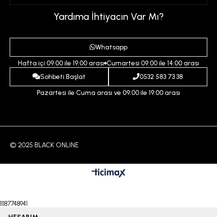
Üyelik Sözleşmesi
Sepetim
Kadın
Yardıma İhtiyacın Var Mı?
Gizlilik ve Güvenlik Politikası
Destek Taleplerim
Erkek
Ödeme ve Teslimat Koşulları
Yardım
Whatsapp
Çocuk
İptal ve İade Koşulları
Hafta içi 09:00 ile 19:00 arası
Cumartesi 09:00 ile 14:00 arası
İndirim
İletişim
Sohbeti Başlat
0532 583 73 38
Pazartesi ile Cuma arası ve 09:00 ile 19:00 arası
© 2025 BLACK ONLINE
11187748941