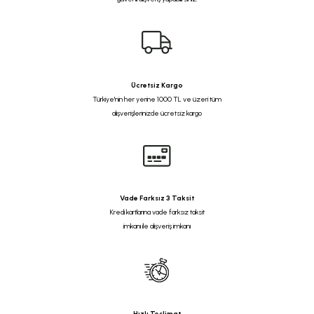
Ücretsiz Kargo
Türkiye'nin her yerine 1000 TL ve üzeri tüm
alışverişlerinizde ücretsiz kargo
Vade Farksız 3 Taksit
Kredi kartlarına vade farksız taksit
imkanı ile alışveriş imkanı
Hızlı Teslimat