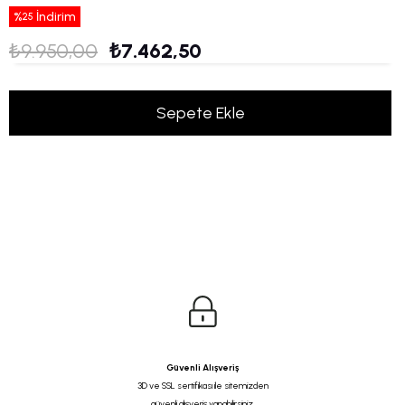
%
İndirim
25
₺9.950,00
₺7.462,50
Güvenli Alışveriş
3D ve SSL sertifikası ile sitemizden
güvenli alışveriş yapabilirsiniz.