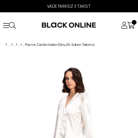
VADE FARKSIZ 3 TAKSİT
Pierre Cardin Kadın Ekru 6'lı Saten Takım 6035