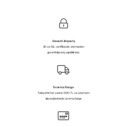
Güvenli Alışveriş
3D ve SSL sertifikası ile sitemizden
güvenli alışveriş yapabilirsiniz.
Ücretsiz Kargo
Türkiye'nin her yerine 1000 TL ve üzeri tüm
alışverişlerinizde ücretsiz kargo