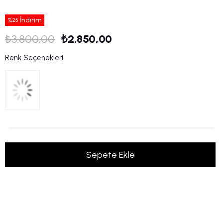
%
İndirim
25
₺3.800,00
₺2.850,00
Renk Seçenekleri