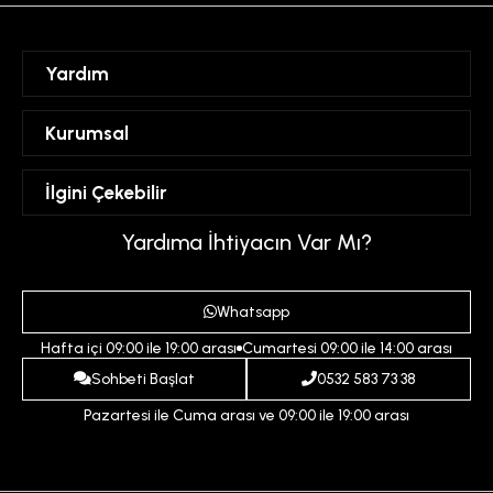
Yardım
Sipariş Takibi
Kurumsal
Hesabım
Mesafeli Satış Sözleşmesi
İlgini Çekebilir
Favorilerim
Üyelik Sözleşmesi
Sepetim
Kadın
Yardıma İhtiyacın Var Mı?
Gizlilik ve Güvenlik Politikası
Destek Taleplerim
Erkek
Ödeme ve Teslimat Koşulları
Yardım
Whatsapp
Çocuk
İptal ve İade Koşulları
Hafta içi 09:00 ile 19:00 arası
Cumartesi 09:00 ile 14:00 arası
İndirim
İletişim
Sohbeti Başlat
0532 583 73 38
Pazartesi ile Cuma arası ve 09:00 ile 19:00 arası