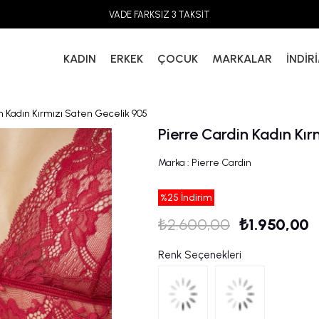
VADE FARKSIZ 3 TAKSİT
KADIN
ERKEK
ÇOCUK
MARKALAR
İNDİR
n Kadın Kırmızı Saten Gecelik 905
Pierre Cardin Kadın Kı
Marka
:
Pierre Cardin
%
25
İndirim
₺2.600,00
₺1.950,00
Renk Seçenekleri