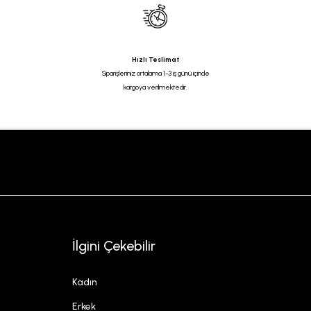
Hızlı Teslimat
Siparişleriniz ortalama 1-3 iş günü içinde
kargoya verilmektedir.
İlgini Çekebilir
Kadın
Erkek