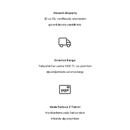
Güvenli Alışveriş
3D ve SSL sertifikası ile sitemizden
güvenli alışveriş yapabilirsiniz.
Ücretsiz Kargo
Türkiye'nin her yerine 1000 TL ve üzeri tüm
alışverişlerinizde ücretsiz kargo
Vade Farksız 3 Taksit
Kredi kartlarına vade farksız taksit
imkanı ile alışveriş imkanı