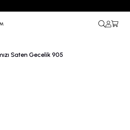
İM
rmızı Saten Gecelik 905