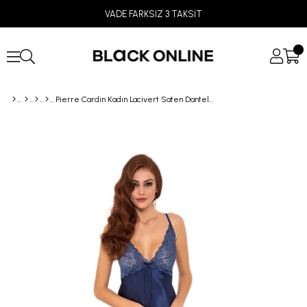
VADE FARKSIZ 3 TAKSİT
Pierre Cardin Kadın Lacivert Saten Dantelli Gecelik 908