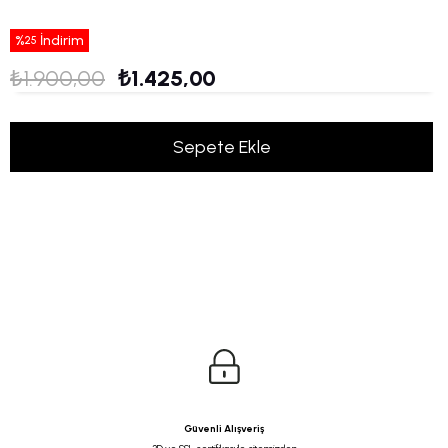
%
İndirim
25
₺1.900,00
₺1.425,00
Güvenli Alışveriş