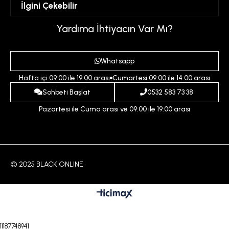
İlgini Çekebilir
Favorilerim
Üyelik Sözleşmesi
Sepetim
Kadın
Yardıma İhtiyacın Var Mı?
Gizlilik ve Güvenlik Politikası
Destek Taleplerim
Erkek
Ödeme ve Teslimat Koşulları
Yardım
Whatsapp
Çocuk
İptal ve İade Koşulları
Hafta içi 09:00 ile 19:00 arası
Cumartesi 09:00 ile 14:00 arası
İndirim
İletişim
Sohbeti Başlat
0532 583 73 38
Pazartesi ile Cuma arası ve 09:00 ile 19:00 arası
© 2025 BLACK ONLINE
11187748941