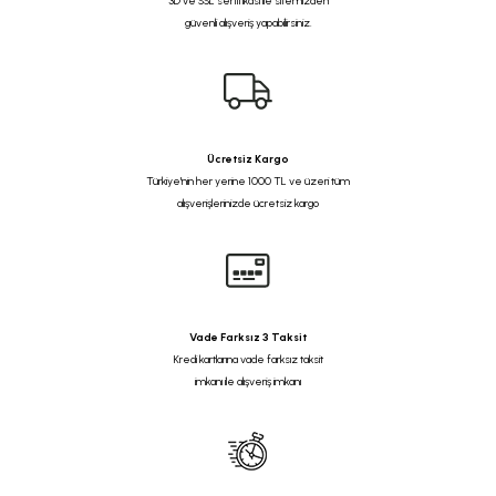
3D ve SSL sertifikası ile sitemizden
güvenli alışveriş yapabilirsiniz.
Ücretsiz Kargo
Türkiye'nin her yerine 1000 TL ve üzeri tüm
alışverişlerinizde ücretsiz kargo
Vade Farksız 3 Taksit
Kredi kartlarına vade farksız taksit
imkanı ile alışveriş imkanı