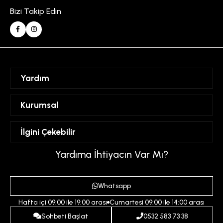
Bizi Takip Edin
Yardım
Sipariş Takibi
Kurumsal
Hesabım
Mesafeli Satış Sözleşmesi
İlgini Çekebilir
Favorilerim
Üyelik Sözleşmesi
Sepetim
Kadın
Yardıma İhtiyacın Var Mı?
Gizlilik ve Güvenlik Politikası
Destek Taleplerim
Erkek
Ödeme ve Teslimat Koşulları
Yardım
Whatsapp
Çocuk
İptal ve İade Koşulları
Hafta içi 09:00 ile 19:00 arası
Cumartesi 09:00 ile 14:00 arası
İndirim
İletişim
Sohbeti Başlat
0532 583 73 38