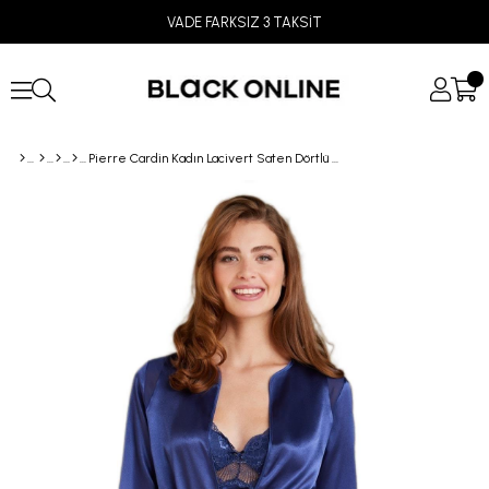
VADE FARKSIZ 3 TAKSİT
Pierre Cardin Kadın Lacivert Saten Dörtlü Çeyiz Seti 7035