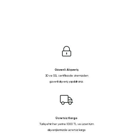
Güvenli Alışveriş
3D ve SSL sertifikası ile sitemizden
güvenli alışveriş yapabilirsiniz.
Ücretsiz Kargo
Türkiye'nin her yerine 1000 TL ve üzeri tüm
alışverişlerinizde ücretsiz kargo