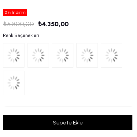
%
İndirim
25
₺5.800,00
₺4.350,00
Renk Seçenekleri