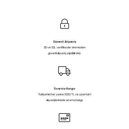
Güvenli Alışveriş
3D ve SSL sertifikası ile sitemizden
güvenli alışveriş yapabilirsiniz.
Ücretsiz Kargo
Türkiye'nin her yerine 1000 TL ve üzeri tüm
alışverişlerinizde ücretsiz kargo