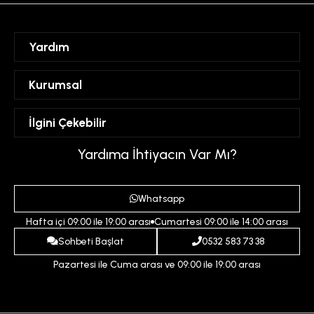
Yardım
Sipariş Takibi
Kurumsal
Hesabım
Mesafeli Satış Sözleşmesi
İlgini Çekebilir
Favorilerim
Üyelik Sözleşmesi
Sepetim
Kadın
Yardıma İhtiyacın Var Mı?
Gizlilik ve Güvenlik Politikası
Destek Taleplerim
Erkek
Ödeme ve Teslimat Koşulları
Yardım
Whatsapp
Çocuk
İptal ve İade Koşulları
Hafta içi 09:00 ile 19:00 arası
Cumartesi 09:00 ile 14:00 arası
İndirim
İletişim
Sohbeti Başlat
0532 583 73 38
Pazartesi ile Cuma arası ve 09:00 ile 19:00 arası