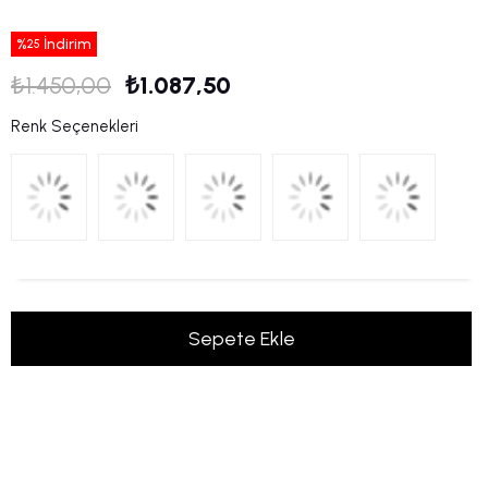
%
İndirim
25
₺1.450,00
₺1.087,50
Renk Seçenekleri