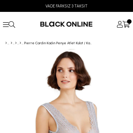
VADE FARKSIZ 3 TAKSİT
Pierre Cardin Kadın Penye Atlet Külot / Kaşkorse Set 335