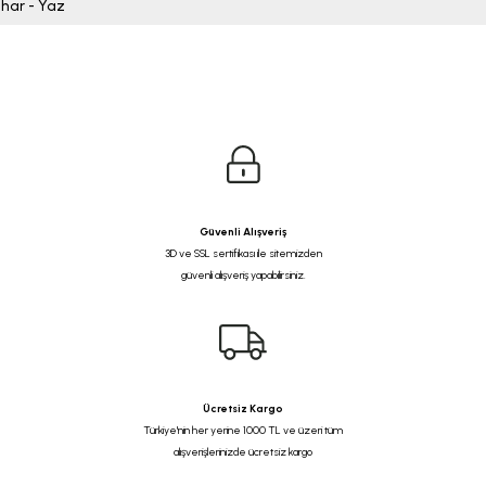
ahar - Yaz
Güvenli Alışveriş
3D ve SSL sertifikası ile sitemizden
güvenli alışveriş yapabilirsiniz.
Ücretsiz Kargo
Türkiye'nin her yerine 1000 TL ve üzeri tüm
alışverişlerinizde ücretsiz kargo