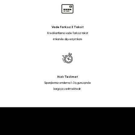
Vade Farksız 3 Taksit
Kredi kartlarına vade farksız taksit
imkanı ile alışveriş imkanı
Hızlı Teslimat
Siparişleriniz ortalama 1-3 iş günü içinde
kargoya verilmektedir.