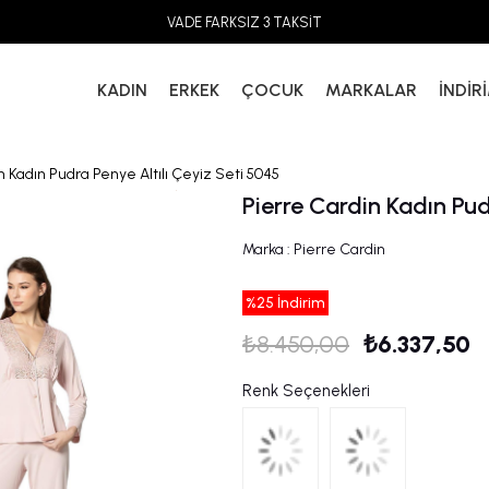
VADE FARKSIZ 3 TAKSİT
KADIN
ERKEK
ÇOCUK
MARKALAR
İNDİR
n Kadın Pudra Penye Altılı Çeyiz Seti 5045
Pierre Cardin Kadın Pud
Marka
:
Pierre Cardin
%
25
İndirim
₺8.450,00
₺6.337,50
Renk Seçenekleri