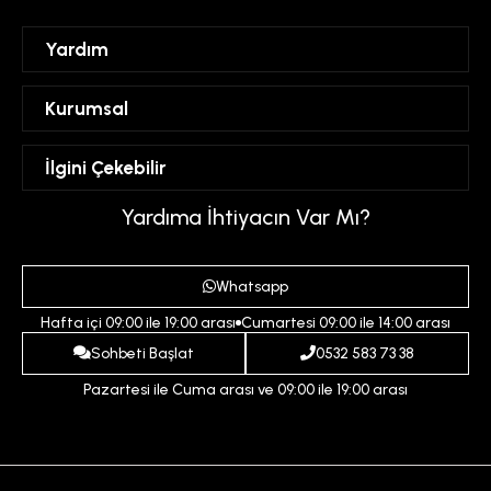
Yardım
Sipariş Takibi
Kurumsal
Hesabım
Mesafeli Satış Sözleşmesi
İlgini Çekebilir
Favorilerim
Üyelik Sözleşmesi
Sepetim
Kadın
Yardıma İhtiyacın Var Mı?
Gizlilik ve Güvenlik Politikası
Destek Taleplerim
Erkek
Ödeme ve Teslimat Koşulları
Yardım
Whatsapp
Çocuk
İptal ve İade Koşulları
Hafta içi 09:00 ile 19:00 arası
Cumartesi 09:00 ile 14:00 arası
İndirim
İletişim
Sohbeti Başlat
0532 583 73 38
Pazartesi ile Cuma arası ve 09:00 ile 19:00 arası