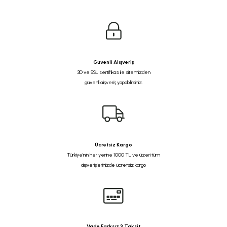
Güvenli Alışveriş
3D ve SSL sertifikası ile sitemizden
güvenli alışveriş yapabilirsiniz.
Ücretsiz Kargo
Türkiye'nin her yerine 1000 TL ve üzeri tüm
alışverişlerinizde ücretsiz kargo
Vade Farksız 3 Taksit