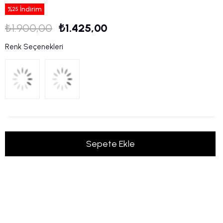
%
İndirim
25
₺1.900,00
₺1.425,00
Renk Seçenekleri