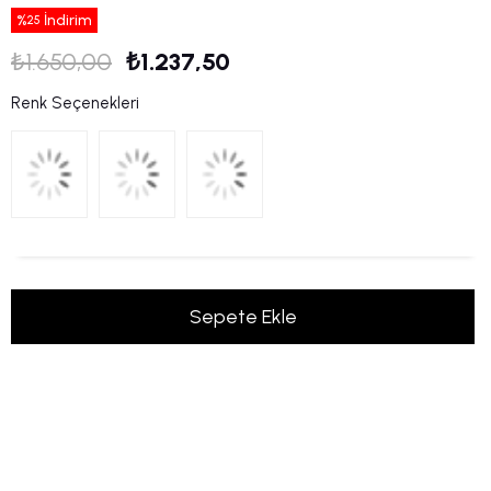
%
İndirim
25
₺1.650,00
₺1.237,50
Renk Seçenekleri