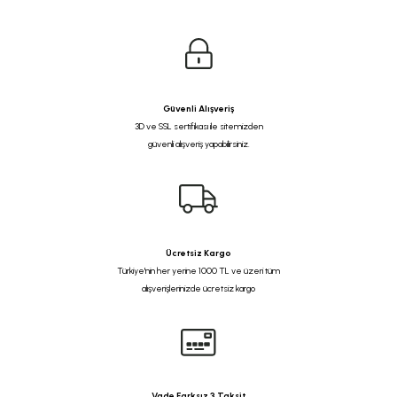
Güvenli Alışveriş
3D ve SSL sertifikası ile sitemizden
güvenli alışveriş yapabilirsiniz.
Ücretsiz Kargo
Türkiye'nin her yerine 1000 TL ve üzeri tüm
alışverişlerinizde ücretsiz kargo
Vade Farksız 3 Taksit