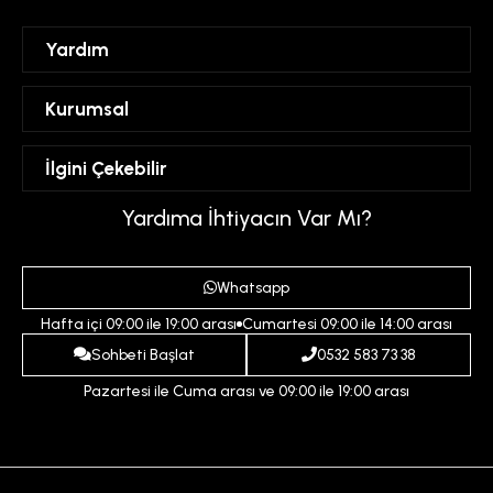
Yardım
Sipariş Takibi
Kurumsal
Hesabım
Mesafeli Satış Sözleşmesi
İlgini Çekebilir
Favorilerim
Üyelik Sözleşmesi
Sepetim
Kadın
Yardıma İhtiyacın Var Mı?
Gizlilik ve Güvenlik Politikası
Destek Taleplerim
Erkek
Ödeme ve Teslimat Koşulları
Yardım
Whatsapp
Çocuk
İptal ve İade Koşulları
Hafta içi 09:00 ile 19:00 arası
Cumartesi 09:00 ile 14:00 arası
İndirim
İletişim
Sohbeti Başlat
0532 583 73 38
Pazartesi ile Cuma arası ve 09:00 ile 19:00 arası