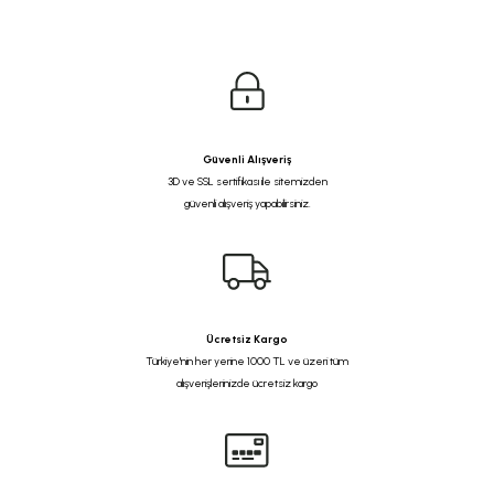
Güvenli Alışveriş
3D ve SSL sertifikası ile sitemizden
güvenli alışveriş yapabilirsiniz.
Ücretsiz Kargo
Türkiye'nin her yerine 1000 TL ve üzeri tüm
alışverişlerinizde ücretsiz kargo