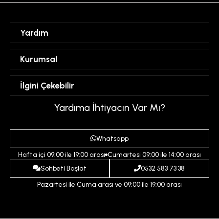
Yardım
Sipariş Takibi
Kurumsal
Hesabım
Mesafeli Satış Sözleşmesi
İlgini Çekebilir
Favorilerim
Üyelik Sözleşmesi
Sepetim
Kadın
Yardıma İhtiyacın Var Mı?
Gizlilik ve Güvenlik Politikası
Destek Taleplerim
Erkek
Ödeme ve Teslimat Koşulları
Yardım
Whatsapp
Çocuk
İptal ve İade Koşulları
Hafta içi 09:00 ile 19:00 arası
Cumartesi 09:00 ile 14:00 arası
İndirim
İletişim
Sohbeti Başlat
0532 583 73 38
Pazartesi ile Cuma arası ve 09:00 ile 19:00 arası