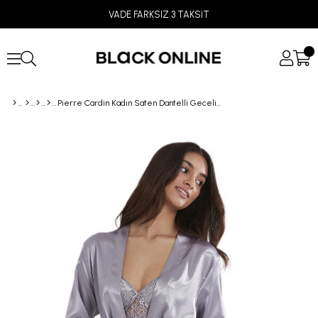
VADE FARKSIZ 3 TAKSİT
Pierre Cardin Kadın Saten Dantelli Gecelik & Sabahlık Takım 4075