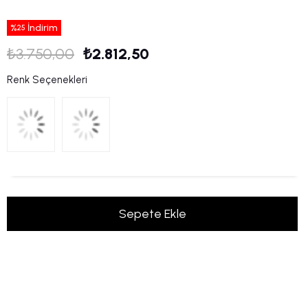
%
İndirim
25
₺3.750,00
₺2.812,50
Renk Seçenekleri