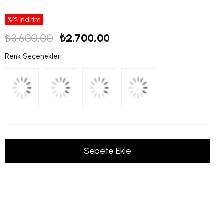
%
İndirim
25
₺3.600,00
₺2.700,00
Renk Seçenekleri