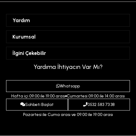
Yardım
Sipariş Takibi
Kurumsal
Hesabım
Mesafeli Satış Sözleşmesi
İlgini Çekebilir
Favorilerim
Üyelik Sözleşmesi
Sepetim
Kadın
Yardıma İhtiyacın Var Mı?
Gizlilik ve Güvenlik Politikası
Destek Taleplerim
Erkek
Ödeme ve Teslimat Koşulları
Yardım
Whatsapp
Çocuk
İptal ve İade Koşulları
Hafta içi 09:00 ile 19:00 arası
Cumartesi 09:00 ile 14:00 arası
İndirim
İletişim
Sohbeti Başlat
0532 583 73 38
Pazartesi ile Cuma arası ve 09:00 ile 19:00 arası