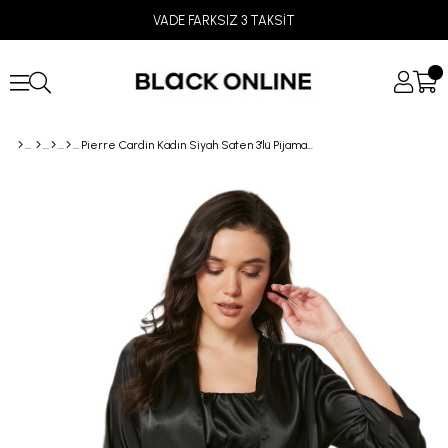
VADE FARKSIZ 3 TAKSİT
Pierre Cardin Kadın Siyah Saten 3'lü Pijama Takımı 2075