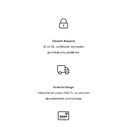
Güvenli Alışveriş
3D ve SSL sertifikası ile sitemizden
güvenli alışveriş yapabilirsiniz.
Ücretsiz Kargo
Türkiye'nin her yerine 1000 TL ve üzeri tüm
alışverişlerinizde ücretsiz kargo