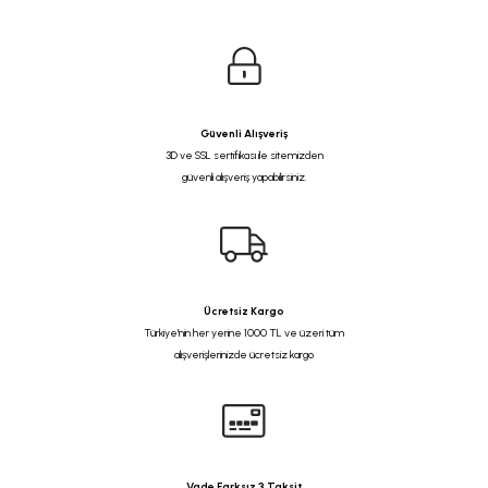
Güvenli Alışveriş
3D ve SSL sertifikası ile sitemizden
güvenli alışveriş yapabilirsiniz.
Ücretsiz Kargo
Türkiye'nin her yerine 1000 TL ve üzeri tüm
alışverişlerinizde ücretsiz kargo
Vade Farksız 3 Taksit