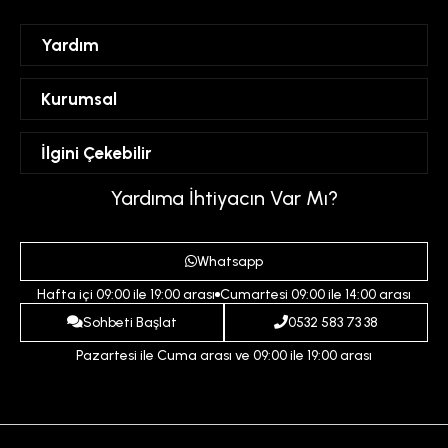
Yardım
Sipariş Takibi
Kurumsal
Hesabım
Mesafeli Satış Sözleşmesi
İlgini Çekebilir
Favorilerim
Üyelik Sözleşmesi
Sepetim
Kadın
Yardıma İhtiyacın Var Mı?
Gizlilik ve Güvenlik Politikası
Destek Taleplerim
Erkek
Ödeme ve Teslimat Koşulları
Yardım
Whatsapp
Çocuk
İptal ve İade Koşulları
Hafta içi 09:00 ile 19:00 arası
Cumartesi 09:00 ile 14:00 arası
İndirim
İletişim
Sohbeti Başlat
0532 583 73 38
Pazartesi ile Cuma arası ve 09:00 ile 19:00 arası