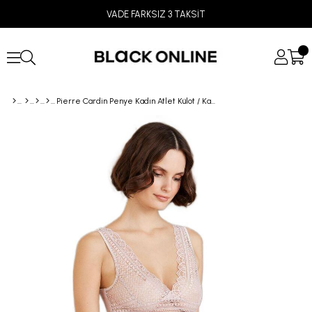
VADE FARKSIZ 3 TAKSİT
Pierre Cardin Penye Kadın Atlet Külot / Kaşkorse Set 385