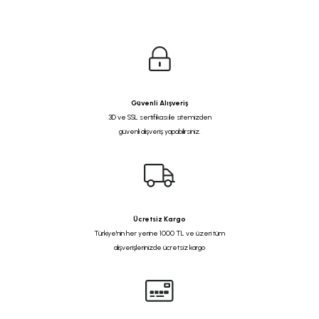
Güvenli Alışveriş
3D ve SSL sertifikası ile sitemizden
güvenli alışveriş yapabilirsiniz.
Ücretsiz Kargo
Türkiye'nin her yerine 1000 TL ve üzeri tüm
alışverişlerinizde ücretsiz kargo