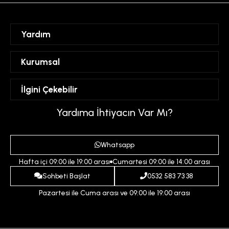
Yardım
Sipariş Takibi
Kurumsal
Hesabım
Mesafeli Satış Sözleşmesi
İlgini Çekebilir
Favorilerim
Üyelik Sözleşmesi
Sepetim
Kadın
Yardıma İhtiyacın Var Mı?
Gizlilik ve Güvenlik Politikası
Destek Taleplerim
Erkek
Ödeme ve Teslimat Koşulları
Yardım
Whatsapp
Çocuk
İptal ve İade Koşulları
Hafta içi 09:00 ile 19:00 arası
Cumartesi 09:00 ile 14:00 arası
İndirim
İletişim
Sohbeti Başlat
0532 583 73 38
Pazartesi ile Cuma arası ve 09:00 ile 19:00 arası