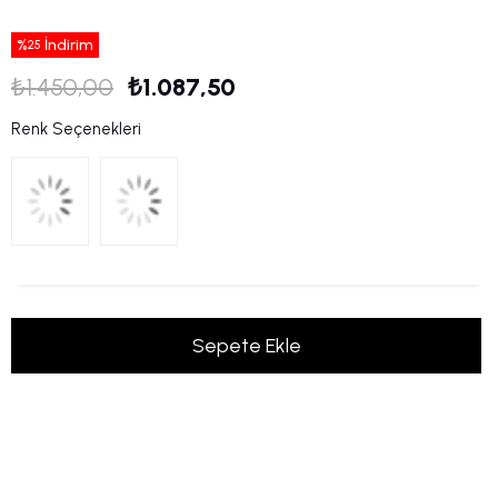
%
İndirim
25
₺1.450,00
₺1.087,50
Renk Seçenekleri