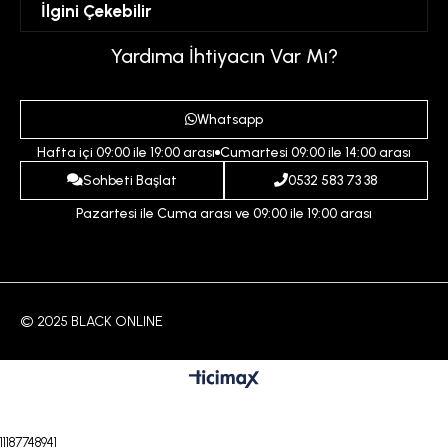
İlgini Çekebilir
Favorilerim
Üyelik Sözleşmesi
Sepetim
Kadın
Yardıma İhtiyacın Var Mı?
Gizlilik ve Güvenlik Politikası
Destek Taleplerim
Erkek
Ödeme ve Teslimat Koşulları
Yardım
Whatsapp
Çocuk
İptal ve İade Koşulları
Hafta içi 09:00 ile 19:00 arası
Cumartesi 09:00 ile 14:00 arası
İndirim
İletişim
Sohbeti Başlat
0532 583 73 38
Pazartesi ile Cuma arası ve 09:00 ile 19:00 arası
© 2025 BLACK ONLINE
11187748941