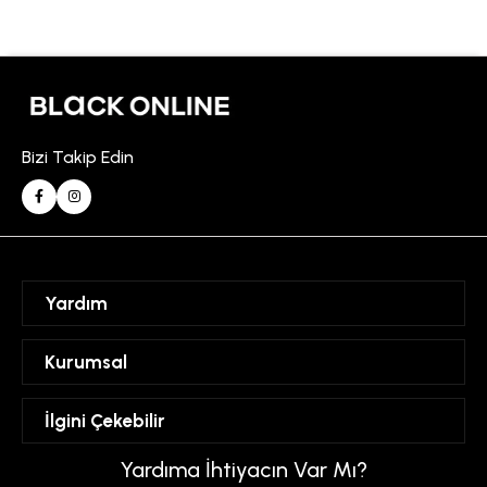
Bizi Takip Edin
Yardım
Sipariş Takibi
Kurumsal
Hesabım
Mesafeli Satış Sözleşmesi
İlgini Çekebilir
Favorilerim
Üyelik Sözleşmesi
Sepetim
Kadın
Yardıma İhtiyacın Var Mı?
Gizlilik ve Güvenlik Politikası