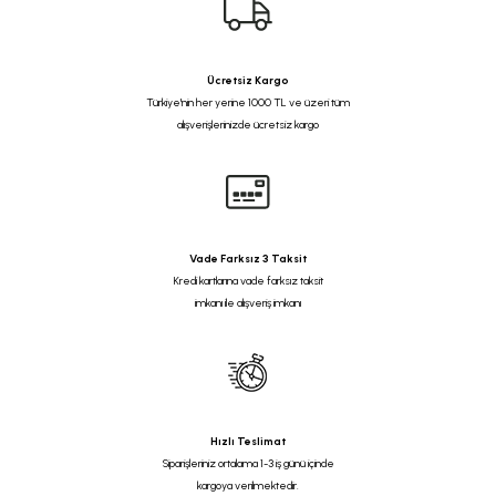
Ücretsiz Kargo
Türkiye'nin her yerine 1000 TL ve üzeri tüm
alışverişlerinizde ücretsiz kargo
Vade Farksız 3 Taksit
Kredi kartlarına vade farksız taksit
imkanı ile alışveriş imkanı
Hızlı Teslimat
Siparişleriniz ortalama 1-3 iş günü içinde
kargoya verilmektedir.