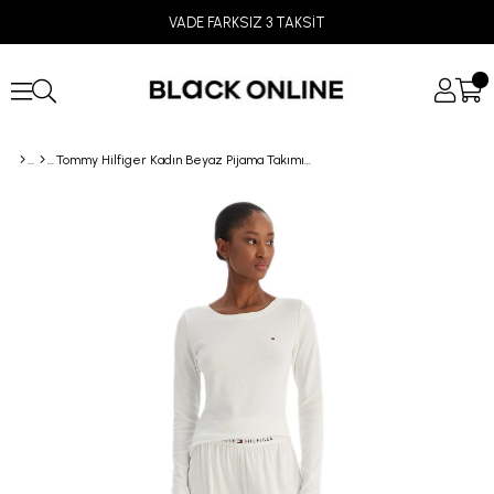
VADE FARKSIZ 3 TAKSİT
Tommy Hilfiger Kadın Beyaz Pijama Takımı UW0UW06157