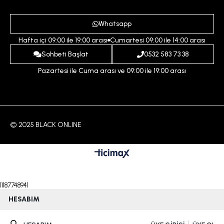
Destek Taleplerim
Erkek
Ödeme ve Teslimat Koşulları
Yardım
Whatsapp
Çocuk
İptal ve İade Koşulları
Hafta içi 09:00 ile 19:00 arası
Cumartesi 09:00 ile 14:00 arası
İndirim
İletişim
Sohbeti Başlat
0532 583 73 38
Pazartesi ile Cuma arası ve 09:00 ile 19:00 arası
© 2025 BLACK ONLINE
11187748941
HESABIM