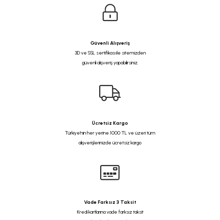
Güvenli Alışveriş
3D ve SSL sertifikası ile sitemizden
güvenli alışveriş yapabilirsiniz.
Ücretsiz Kargo
Türkiye'nin her yerine 1000 TL ve üzeri tüm
alışverişlerinizde ücretsiz kargo
Vade Farksız 3 Taksit
Kredi kartlarına vade farksız taksit