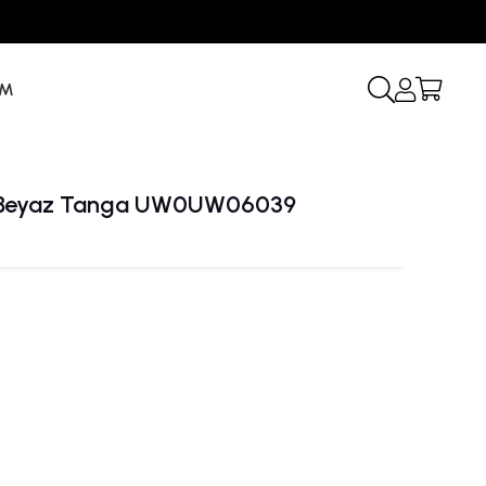
İM
n Beyaz Tanga UW0UW06039