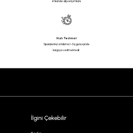
imkanı ile alışveriş imkanı
Hızlı Teslimat
Siparişleriniz ortalama 1-3 iş günü içinde
kargoya verilmektedir.
İlgini Çekebilir