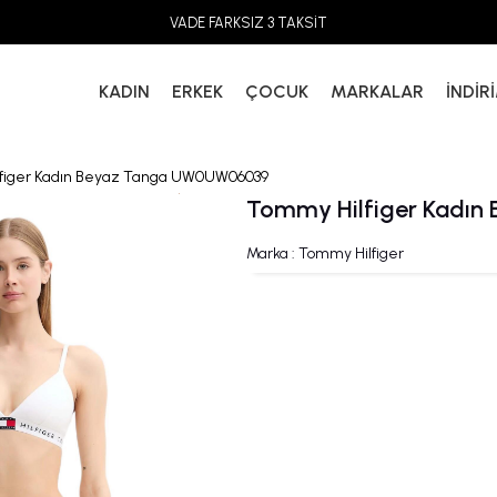
VADE FARKSIZ 3 TAKSİT
KADIN
ERKEK
ÇOCUK
MARKALAR
İNDİR
figer Kadın Beyaz Tanga UW0UW06039
Tommy Hilfiger Kadı
Marka
:
Tommy Hilfiger