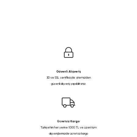
Güvenli Alışveriş
3D ve SSL sertifikası ile sitemizden
güvenli alışveriş yapabilirsiniz.
Ücretsiz Kargo
Türkiye'nin her yerine 1000 TL ve üzeri tüm
alışverişlerinizde ücretsiz kargo