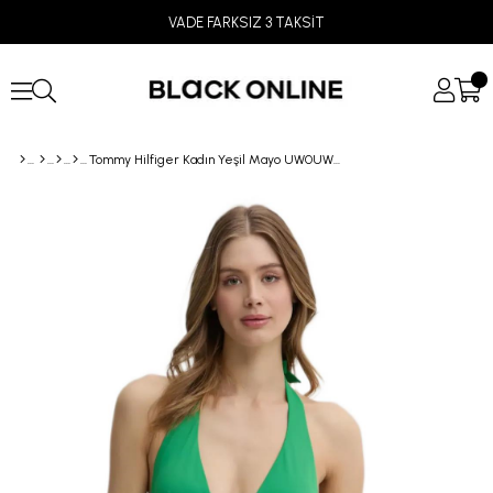
VADE FARKSIZ 3 TAKSİT
Tommy Hilfiger Kadın Yeşil Mayo UW0UW05850