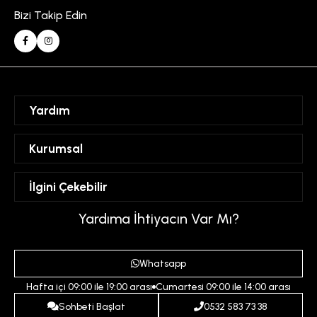
Bizi Takip Edin
Yardım
Sipariş Takibi
Kurumsal
Hesabım
Mesafeli Satış Sözleşmesi
İlgini Çekebilir
Favorilerim
Üyelik Sözleşmesi
Sepetim
Kadın
Yardıma İhtiyacın Var Mı?
Gizlilik ve Güvenlik Politikası
Destek Taleplerim
Erkek
Ödeme ve Teslimat Koşulları
Yardım
Whatsapp
Çocuk
İptal ve İade Koşulları
Hafta içi 09:00 ile 19:00 arası
Cumartesi 09:00 ile 14:00 arası
İndirim
İletişim
Sohbeti Başlat
0532 583 73 38