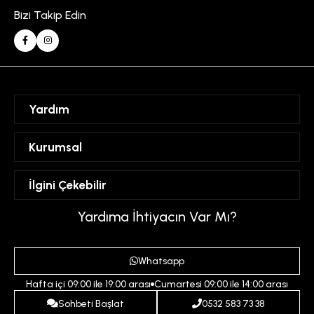
Bizi Takip Edin
Yardım
Sipariş Takibi
Kurumsal
Hesabım
Mesafeli Satış Sözleşmesi
İlgini Çekebilir
Favorilerim
Üyelik Sözleşmesi
Sepetim
Kadın
Yardıma İhtiyacın Var Mı?
Gizlilik ve Güvenlik Politikası
Destek Taleplerim
Erkek
Ödeme ve Teslimat Koşulları
Yardım
Whatsapp
Çocuk
İptal ve İade Koşulları
Hafta içi 09:00 ile 19:00 arası
Cumartesi 09:00 ile 14:00 arası
İndirim
İletişim
Sohbeti Başlat
0532 583 73 38