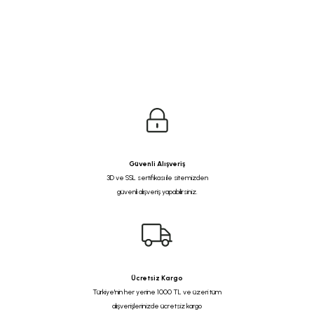
Güvenli Alışveriş
3D ve SSL sertifikası ile sitemizden
güvenli alışveriş yapabilirsiniz.
Ücretsiz Kargo
Türkiye'nin her yerine 1000 TL ve üzeri tüm
alışverişlerinizde ücretsiz kargo