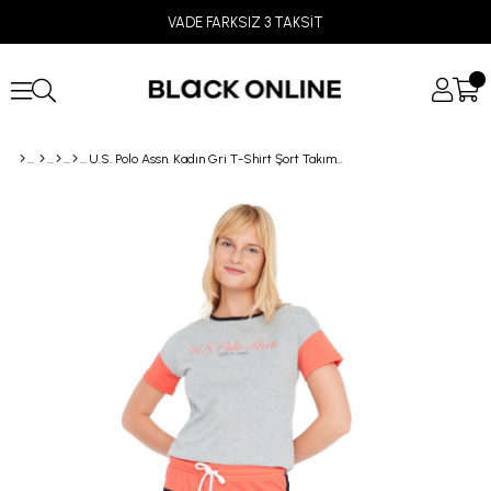
VADE FARKSIZ 3 TAKSİT
U.S. Polo Assn. Kadın Gri T-Shirt Şort Takımı 16865