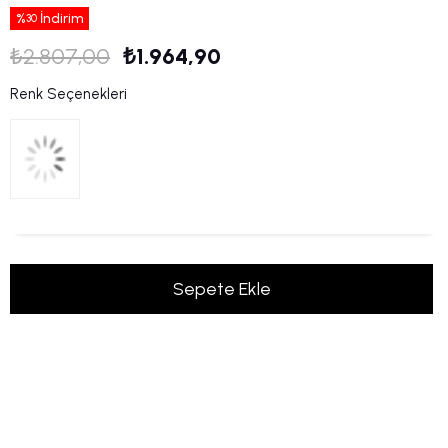
%
İndirim
30
₺2.807,00
₺1.964,90
Renk Seçenekleri