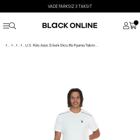
VADE FARKSIZ 3 TAKSİT
U.S. Polo Assn. Erkek Ekru 3'lü Pijama Takım 18905