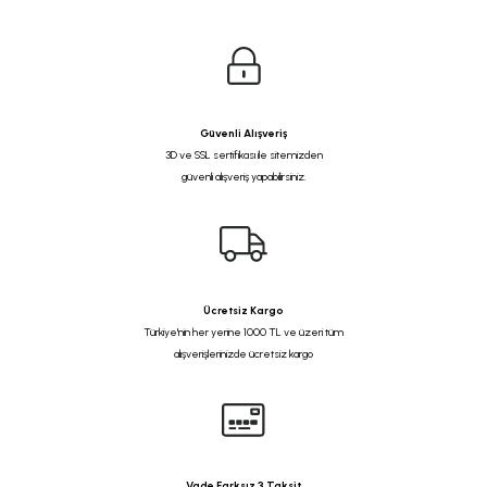
Güvenli Alışveriş
3D ve SSL sertifikası ile sitemizden
güvenli alışveriş yapabilirsiniz.
Ücretsiz Kargo
Türkiye'nin her yerine 1000 TL ve üzeri tüm
alışverişlerinizde ücretsiz kargo
Vade Farksız 3 Taksit