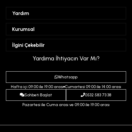
Yardım
Sipariş Takibi
Kurumsal
Hesabım
Mesafeli Satış Sözleşmesi
İlgini Çekebilir
Favorilerim
Üyelik Sözleşmesi
Sepetim
Kadın
Yardıma İhtiyacın Var Mı?
Gizlilik ve Güvenlik Politikası
Destek Taleplerim
Erkek
Ödeme ve Teslimat Koşulları
Yardım
Whatsapp
Çocuk
İptal ve İade Koşulları
Hafta içi 09:00 ile 19:00 arası
Cumartesi 09:00 ile 14:00 arası
İndirim
İletişim
Sohbeti Başlat
0532 583 73 38
Pazartesi ile Cuma arası ve 09:00 ile 19:00 arası