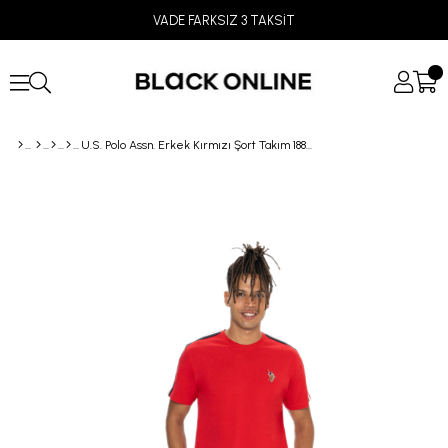
VADE FARKSIZ 3 TAKSİT
U.S. Polo Assn. Erkek Kırmızı Şort Takım 18868