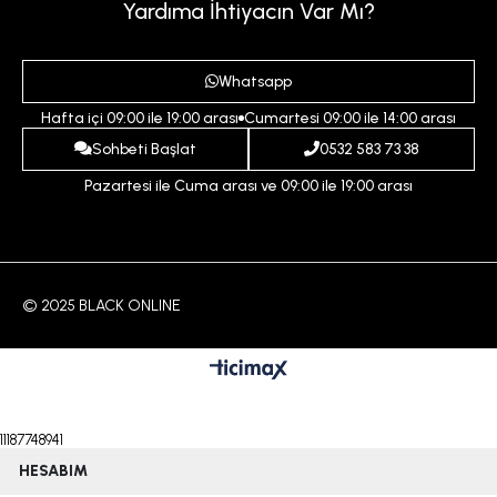
Sepetim
Kadın
Yardıma İhtiyacın Var Mı?
Gizlilik ve Güvenlik Politikası
Destek Taleplerim
Erkek
Ödeme ve Teslimat Koşulları
Yardım
Whatsapp
Çocuk
İptal ve İade Koşulları
Hafta içi 09:00 ile 19:00 arası
Cumartesi 09:00 ile 14:00 arası
İndirim
İletişim
Sohbeti Başlat
0532 583 73 38
Pazartesi ile Cuma arası ve 09:00 ile 19:00 arası
© 2025 BLACK ONLINE
11187748941
HESABIM