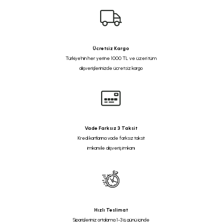
Ücretsiz Kargo
Türkiye'nin her yerine 1000 TL ve üzeri tüm
alışverişlerinizde ücretsiz kargo
Vade Farksız 3 Taksit
Kredi kartlarına vade farksız taksit
imkanı ile alışveriş imkanı
Hızlı Teslimat
Siparişleriniz ortalama 1-3 iş günü içinde