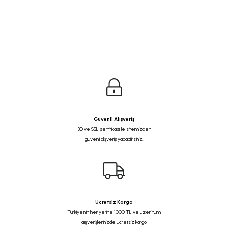
Güvenli Alışveriş
3D ve SSL sertifikası ile sitemizden
güvenli alışveriş yapabilirsiniz.
Ücretsiz Kargo
Türkiye'nin her yerine 1000 TL ve üzeri tüm
alışverişlerinizde ücretsiz kargo