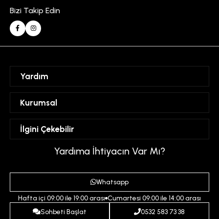
Bizi Takip Edin
Yardım
Sipariş Takibi
Kurumsal
Hesabım
Mesafeli Satış Sözleşmesi
İlgini Çekebilir
Favorilerim
Üyelik Sözleşmesi
Sepetim
Kadın
Yardıma İhtiyacın Var Mı?
Gizlilik ve Güvenlik Politikası
Destek Taleplerim
Erkek
Ödeme ve Teslimat Koşulları
Yardım
Whatsapp
Çocuk
İptal ve İade Koşulları
Hafta içi 09:00 ile 19:00 arası
Cumartesi 09:00 ile 14:00 arası
İndirim
İletişim
Sohbeti Başlat
0532 583 73 38