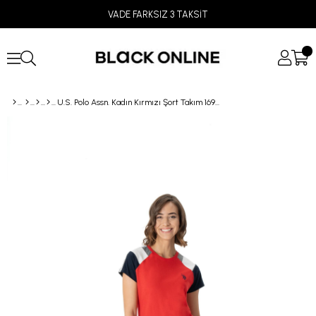
VADE FARKSIZ 3 TAKSİT
U.S. Polo Assn. Kadın Kırmızı Şort Takım 16988