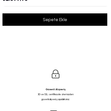
Güvenli Alışveriş
3D ve SSL sertifikası ile sitemizden
güvenli alışveriş yapabilirsiniz.