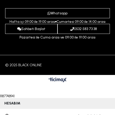
Gizlilik ve Güvenlik Politikası
Destek Taleplerim
Erkek
Ödeme ve Teslimat Koşulları
Yardım
Whatsapp
Çocuk
İptal ve İade Koşulları
Hafta içi 09:00 ile 19:00 arası
Cumartesi 09:00 ile 14:00 arası
İndirim
İletişim
Sohbeti Başlat
0532 583 73 38
Pazartesi ile Cuma arası ve 09:00 ile 19:00 arası
© 2025 BLACK ONLINE
11187748941
HESABIM