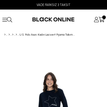
VADE FARKSIZ 3 TAKSİT
U.S. Polo Assn. Kadın Lacivert Pijama Takım 17104