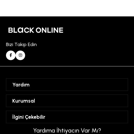
Bizi Takip Edin
Yardım
Sipariş Takibi
Kurumsal
Hesabım
Mesafeli Satış Sözleşmesi
İlgini Çekebilir
Favorilerim
Üyelik Sözleşmesi
Sepetim
Kadın
Yardıma İhtiyacın Var Mı?