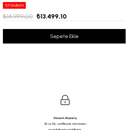
%
İndirim
10
₺14.999,00
₺13.499,10
Güvenli Alışveriş
3D ve SSL sertifikası ile sitemizden
güvenli alışveriş yapabilirsiniz.