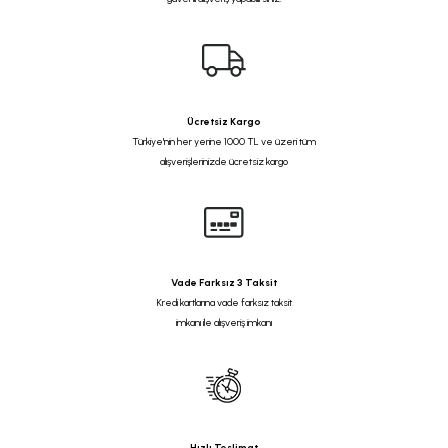
Ücretsiz Kargo
Türkiye'nin her yerine 1000 TL ve üzeri tüm
alışverişlerinizde ücretsiz kargo
Vade Farksız 3 Taksit
Kredi kartlarına vade farksız taksit
imkanı ile alışveriş imkanı
Hızlı Teslimat