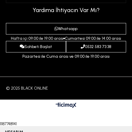
Üyelik Sözleşmesi
Sepetim
Kadın
Yardıma İhtiyacın Var Mı?
Gizlilik ve Güvenlik Politikası
Destek Taleplerim
Erkek
Ödeme ve Teslimat Koşulları
Yardım
Whatsapp
Çocuk
İptal ve İade Koşulları
Hafta içi 09:00 ile 19:00 arası
Cumartesi 09:00 ile 14:00 arası
İndirim
İletişim
Sohbeti Başlat
0532 583 73 38
Pazartesi ile Cuma arası ve 09:00 ile 19:00 arası
© 2025 BLACK ONLINE
11187748941