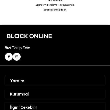
Siparişleriniz ortalama 1-3 iş günü içinde
kargoya verilmektedir.
Bizi Takip Edin
Yardım
Sipariş Takibi
Kurumsal
Hesabım
Mesafeli Satış Sözleşmesi
İlgini Çekebilir
Favorilerim