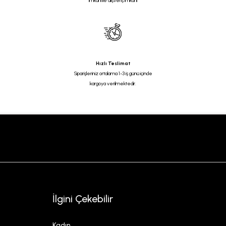
imkanı ile alışveriş imkanı
Hızlı Teslimat
Siparişleriniz ortalama 1-3 iş günü içinde
kargoya verilmektedir.
İlgini Çekebilir
Kadın