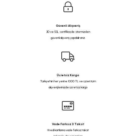
Güvenli Alışveriş
3D ve SSL sertifikası ile sitemizden
güvenli alışveriş yapabilirsiniz.
Ücretsiz Kargo
Türkiye'nin her yerine 1000 TL ve üzeri tüm
alışverişlerinizde ücretsiz kargo
Vade Farksız 3 Taksit
Kredi kartlarına vade farksız taksit