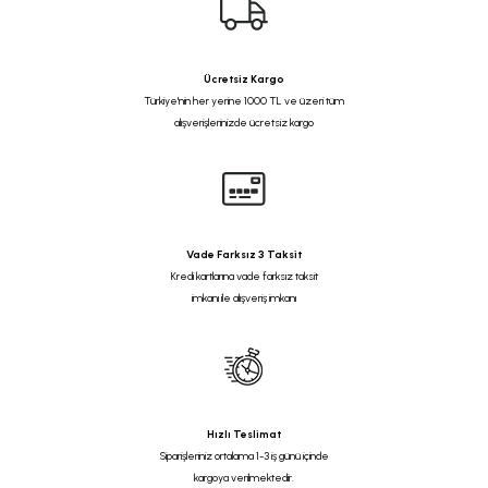
Ücretsiz Kargo
Türkiye'nin her yerine 1000 TL ve üzeri tüm
alışverişlerinizde ücretsiz kargo
Vade Farksız 3 Taksit
Kredi kartlarına vade farksız taksit
imkanı ile alışveriş imkanı
Hızlı Teslimat
Siparişleriniz ortalama 1-3 iş günü içinde
kargoya verilmektedir.