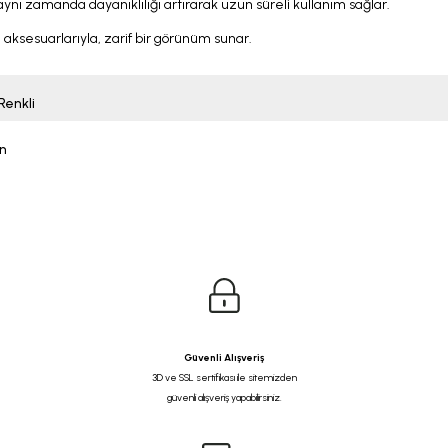
aynı zamanda dayanıklılığı artırarak uzun süreli kullanım sağlar.
 aksesuarlarıyla, zarif bir görünüm sunar.
Renkli
n
Güvenli Alışveriş
3D ve SSL sertifikası ile sitemizden
güvenli alışveriş yapabilirsiniz.