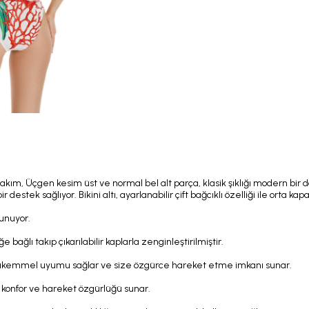
kım, Üçgen kesim üst ve normal bel alt parça, klasik şıklığı modern bir 
stek sağlıyor. Bikini altı, ayarlanabilir çift bağcıklı özelliği ile orta kapatı
sunuyor.
ağlı takıp çıkarılabilir kaplarla zenginleştirilmiştir.
öre mükemmel uyumu sağlar ve size özgürce hareket etme imkanı sunar.
konfor ve hareket özgürlüğü sunar.