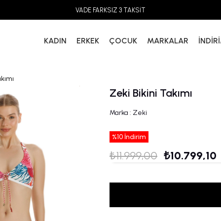
VADE FARKSIZ 3 TAKSİT
KADIN
ERKEK
ÇOCUK
MARKALAR
İNDİR
akımı
Zeki Bikini Takımı
Marka
:
Zeki
%
10
İndirim
₺11.999,00
₺10.799,10