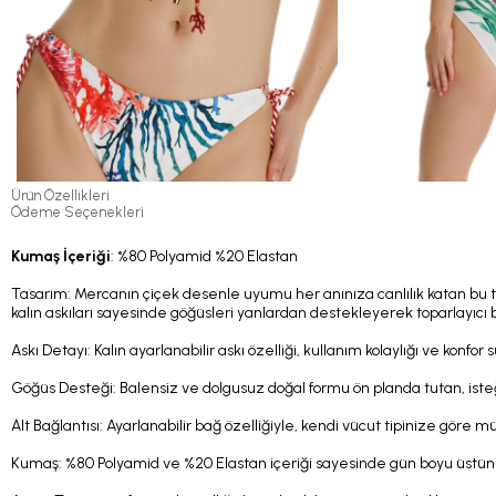
Ürün Özellikleri
Ödeme Seçenekleri
Kumaş İçeriği
: %80 Polyamid %20 Elastan
Tasarım: Mercanın çiçek desenle uyumu her anınıza canlılık katan bu ta
kalın askıları sayesinde göğüsleri yanlardan destekleyerek toparlayıcı bir de
Askı Detayı: Kalın ayarlanabilir askı özelliği, kullanım kolaylığı ve konfor 
Göğüs Desteği: Balensiz ve dolgusuz doğal formu ön planda tutan, isteğe b
Alt Bağlantısı: Ayarlanabilir bağ özelliğiyle, kendi vücut tipinize g
Kumaş: %80 Polyamid ve %20 Elastan içeriği sayesinde gün boyu üstün 