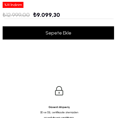
%
İndirim
30
₺12.999,00
₺9.099,30
Güvenli Alışveriş
3D ve SSL sertifikası ile sitemizden
güvenli alışveriş yapabilirsiniz.