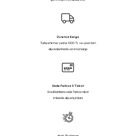
Ücretsiz Kargo
Türkiye'nin her yerine 1000 TL ve üzeri tüm
alışverişlerinizde ücretsiz kargo
Vade Farksız 3 Taksit
Kredi kartlarına vade farksız taksit
imkanı ile alışveriş imkanı
Hızlı Teslimat