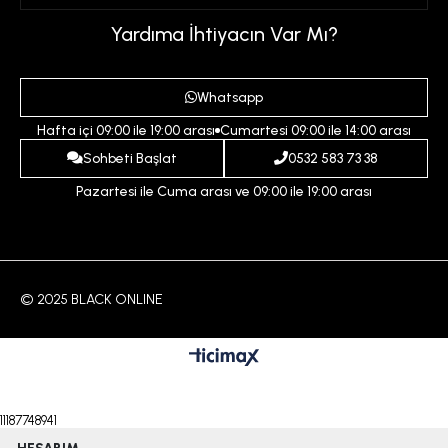
Üyelik Sözleşmesi
Sepetim
Kadın
Yardıma İhtiyacın Var Mı?
Gizlilik ve Güvenlik Politikası
Destek Taleplerim
Erkek
Ödeme ve Teslimat Koşulları
Yardım
Whatsapp
Çocuk
İptal ve İade Koşulları
Hafta içi 09:00 ile 19:00 arası
Cumartesi 09:00 ile 14:00 arası
İndirim
İletişim
Sohbeti Başlat
0532 583 73 38
Pazartesi ile Cuma arası ve 09:00 ile 19:00 arası
© 2025 BLACK ONLINE
11187748941