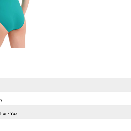
n
ahar - Yaz