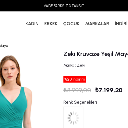
VADE FARKSIZ 3 TAKSİT
KADIN
ERKEK
ÇOCUK
MARKALAR
İNDİR
 Mayo
Zeki Kruvaze Yeşil May
Marka
:
Zeki
%
20
İndirim
₺8.999,00
₺7.199,20
Renk Seçenekleri