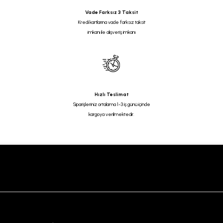
Vade Farksız 3 Taksit
Kredi kartlarına vade farksız taksit
imkanı ile alışveriş imkanı
Hızlı Teslimat
Siparişleriniz ortalama 1-3 iş günü içinde
kargoya verilmektedir.