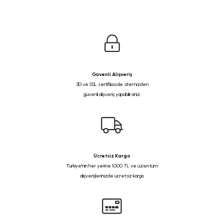
Güvenli Alışveriş
3D ve SSL sertifikası ile sitemizden
güvenli alışveriş yapabilirsiniz.
Ücretsiz Kargo
Türkiye'nin her yerine 1000 TL ve üzeri tüm
alışverişlerinizde ücretsiz kargo