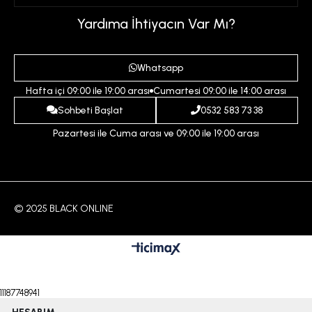
Üyelik Sözleşmesi
Sepetim
Kadın
Yardıma İhtiyacın Var Mı?
Gizlilik ve Güvenlik Politikası
Destek Taleplerim
Erkek
Ödeme ve Teslimat Koşulları
Yardım
Whatsapp
Çocuk
İptal ve İade Koşulları
Hafta içi 09:00 ile 19:00 arası
Cumartesi 09:00 ile 14:00 arası
İndirim
İletişim
Sohbeti Başlat
0532 583 73 38
Pazartesi ile Cuma arası ve 09:00 ile 19:00 arası
© 2025 BLACK ONLINE
11187748941