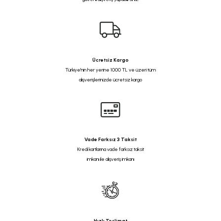
Ücretsiz Kargo
Türkiye'nin her yerine 1000 TL ve üzeri tüm
alışverişlerinizde ücretsiz kargo
Vade Farksız 3 Taksit
Kredi kartlarına vade farksız taksit
imkanı ile alışveriş imkanı
Hızlı Teslimat