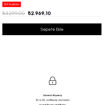
%
İndirim
10
₺3.299,00
₺2.969,10
Güvenli Alışveriş
3D ve SSL sertifikası ile sitemizden
güvenli alışveriş yapabilirsiniz.