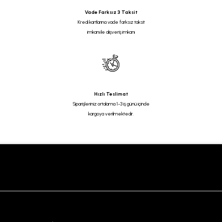
Vade Farksız 3 Taksit
Kredi kartlarına vade farksız taksit
imkanı ile alışveriş imkanı
Hızlı Teslimat
Siparişleriniz ortalama 1-3 iş günü içinde
kargoya verilmektedir.