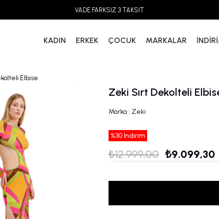
VADE FARKSIZ 3 TAKSİT
KADIN
ERKEK
ÇOCUK
MARKALAR
İNDİR
kolteli Elbise
Zeki Sırt Dekolteli Elbis
Marka
:
Zeki
%
30
İndirim
₺12.999,00
₺9.099,30