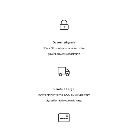
Güvenli Alışveriş
3D ve SSL sertifikası ile sitemizden
güvenli alışveriş yapabilirsiniz.
Ücretsiz Kargo
Türkiye'nin her yerine 1000 TL ve üzeri tüm
alışverişlerinizde ücretsiz kargo