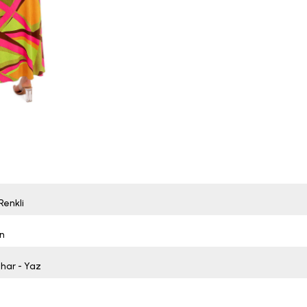
Renkli
n
ahar - Yaz